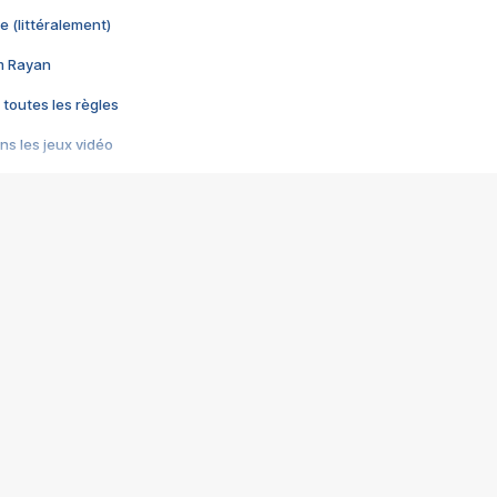
e (littéralement)
im Rayan
 toutes les règles
s les jeux vidéo
us choquant de Rockstar ? - Le scandale BULLY
e plus moche de Steam
du RÊVE tourne au CAUCHEMAR
pendant 8 heures
it… à tort
umiliés par un jeu vidéo
ire - Final Fantasy 8
ti un empire - Age of Empires