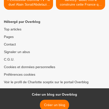
duel Alain Soral/Abdelaziz
construire cette France qui
Chaambi
entraînera le monde sur la
voie d'un nouvel ordre
mondial" >
Hébergé par Overblog
Top articles
Pages
Contact
Signaler un abus
C.G.U.
Cookies et données personnelles
Préférences cookies
Voir le profil de Charlotte sceptix sur le portail Overblog
Créer un blog sur Overblog
Créer un blog