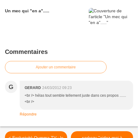
Un mec qui "en a".....
Commentaires
Ajouter un commentaire
G
GERARD
24/03/2012 09:23
<br /> hélas tout semble tellement juste dans ces propos .......
<br />
Répondre
< Exclusivité Oumma TV : le
sarkozy "aidez moi à