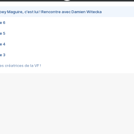
bey Maguire, c'est lui ! Rencontre avec Damien Witecka
e 6
e 5
e 4
e 3
s créatrices de la VF !
e 2
e 1
e Mektoub My Love arrive enfin ! Rencontre avec Shaïn Boumedine et Sal
i : après Toni en famille
elle réalise le bouleversant Dites lui que je l'aime
ais ! Rencontre autour de Vie privée de Rebecca Zlotowski