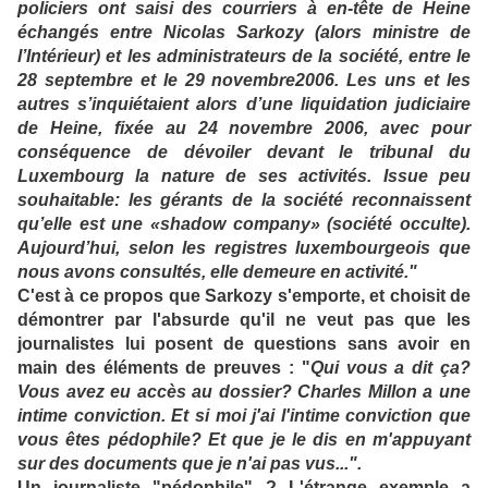
policiers ont saisi des courriers à en-tête de Heine
échangés entre Nicolas Sarkozy (alors ministre de
l’Intérieur) et les administrateurs de la société, entre le
28 septembre et le 29 novembre2006. Les uns et les
autres s’inquiétaient alors d’une liquidation judiciaire
de Heine, fixée au 24 novembre 2006, avec pour
conséquence de dévoiler devant le tribunal du
Luxembourg la nature de ses activités. Issue peu
souhaitable: les gérants de la société reconnaissent
qu’elle est une
«shadow company»
(société occulte).
Aujourd’hui, selon les registres luxembourgeois que
nous avons consultés, elle demeure en activité."
C'est à ce propos que Sarkozy s'emporte, et choisit de
démontrer par l'absurde qu'il ne veut pas que les
journalistes lui posent de questions sans avoir en
main des éléments de preuves : "
Qui vous a dit ça?
Vous avez eu accès au dossier? Charles Millon a une
intime conviction. Et si moi j'ai l'intime conviction que
vous êtes pédophile? Et que je le dis en m'appuyant
sur des documents que je n'ai pas vus...".
Un journaliste "pédophile" ? L'étrange exemple a