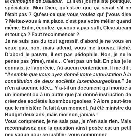
la campagne de Balladur."
Et il est journaliste politique,
spécialiste. Mon Dieu, qu'est-ce que ça serait s'il ne
l'était pas ? Qu'est-ce que vous voulez qu' j'vous dise
? Mettez-vous à ma place, c'est pas votre métier quand
même. Enfin, écoutez. ça vous a pas suffi, Clearstream
et tout ça ? Faut recommencer ?
Je ne suis pas du tout agressif, d'abord je ne vous en
veux pas, non, mais attend, vous me trouvez fâché.
D'abord le pauvre, il est pas pédophile. Non, je ne le
pense pas (rires), mais… C'est pas un fait. En plus je le
connais, je l'apprécie, j'ai aucun contentieux. Il me dit :
"Il semble que vous ayez donné votre autoristation à la
constitution de deux sociétés luxembourgeoises."
Je
n'en ai aucune idée... Y a-t-il un document qui montre à
un moment ou à un autre que j'ai donné instruction de
créer des sociétés luxembourgeoises ? Alors peut-être
que le ministère l'a fait à un moment, j'ai été ministre du
Budget deux ans, mais moi non, jamais !
Vous comprenez, je ne sais pas, je n'en sais rien. Mais
reconnaissez que la question ainsi posée est un petit
peu vague pour se justifier, vous comprenez.