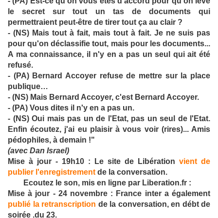
- (PA) Est-ce qu'on vous êtes d'accord pour qu'on lève
le secret sur tout un tas de documents qui
permettraient peut-être de tirer tout ça au clair ?
- (NS) Mais tout à fait, mais tout à fait. Je ne suis pas
pour qu'on déclassifie tout, mais pour les documents...
A ma connaissance, il n'y en a pas un seul qui ait été
refusé.
- (PA) Bernard Accoyer refuse de mettre sur la place
publique…
- (NS) Mais Bernard Accoyer, c'est Bernard Accoyer.
- (PA) Vous dites il n'y en a pas un.
- (NS) Oui mais pas un de l'Etat, pas un seul de l'Etat.
Enfin écoutez, j'ai eu plaisir à vous voir (rires)... Amis
pédophiles, à demain !"
(avec Dan Israel)
Mise à jour - 19h10 :
Le site de Libération
vient de
publier l'enregistrement
de la conversation.
Ecoutez le son, mis en ligne par Liberation.fr :
Mise à jour - 24 novembre :
France inter a également
publié la retranscription
de la conversation, en débt de
soirée .du 23.