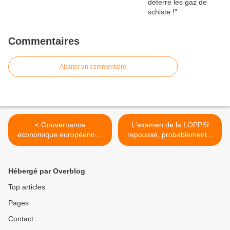
Commentaires
Ajouter un commentaire
< Gouvernance
L'examen de la LOPPSI
économique européenne :
repoussé, probablement à
Trichet veut aller plus loin
fin décembre >
dans la gouvernance
économique de l'UE
Hébergé par Overblog
Top articles
Pages
Contact