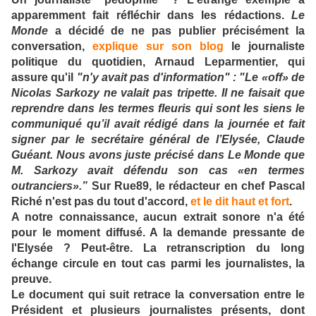
apparemment fait réfléchir dans les rédactions.
Le
Monde
a décidé de ne pas publier précisément la
conversation,
explique sur son blog
le journaliste
politique du quotidien, Arnaud Leparmentier, qui
assure qu'il
"n'y avait pas d'information"
: "
Le
«
off
»
de
Nicolas Sarkozy ne valait pas tripette. Il ne faisait que
reprendre dans les termes fleuris qui sont les siens le
communiqué qu’il avait rédigé dans la journée et fait
signer par le secrétaire général de l’Elysée, Claude
Guéant. Nous avons juste précisé dans Le Monde que
M. Sarkozy avait défendu son cas
«
en termes
outranciers
»
.”
Sur Rue89, le rédacteur en chef Pascal
Riché n'est pas du tout d'accord,
et le dit haut et fort
.
A notre connaissance, aucun extrait sonore n'a été
pour le moment diffusé. A la demande pressante de
l'Elysée ? Peut-être. La retranscription du long
échange circule en tout cas parmi les journalistes, la
preuve.
Le document qui suit retrace la conversation entre le
Président et plusieurs journalistes présents, dont