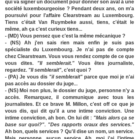
qui va signer un document pour donner son aval à une
société luxembourgeoise ? Pendant deux ans, on m'a
poursuivi pour l'affaire Clearstream au Luxembourg.
Tiens c'était Van Ruymbeke aussi, tiens, c'était le
même, ah ça c'est curieux tiens...
- (MD) Vous pensez que c'est la même mécanique ?
- (NS) Ah j'en sais rien mais enfin je suis pas
spécialiste du Luxembourg. Je n'ai pas de compte
chez Clearstream. Vous vous rendez compte de ce que
vous dites.
"Il semblerait."
Vous êtes journaliste,
regardez.
"Il semblerait"
, c'est quoi ?
- (PA) Je vous dis
"il semblerait"
parce que moi je n'ai
pas accès au dossier du juge...
- (NS) Moi non plus, le dossier du juge, personne n'y a
accès. Remarquez, il communique avec tous les
journalistes. Et ce brave M. Millon, c'est off ce que je
vous dis, qui dit qu'il a une intime conviction. Une
intime conviction, ah bon. On lui dit :
"Mais alors ça se
base sur quoi?"
.
"Des rapports oraux des services."
Ah bon, quels services ? Qu'il dise un nom, un service.
Mais personne, aucun service. Ah, moi j'ai l'intime