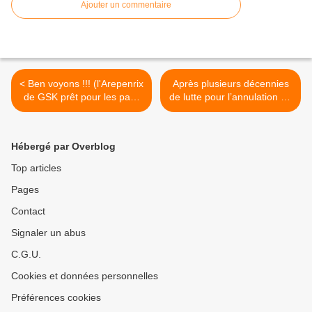
Ajouter un commentaire
< Ben voyons !!! (l'Arepenrix
Après plusieurs décennies
de GSK prêt pour les pays
de lutte pour l’annulation de
en développement)
la dette du Tiers-monde,
enfin un front commun
africain contre le paiement
Hébergé par Overblog
de la dette >
Top articles
Pages
Contact
Signaler un abus
C.G.U.
Cookies et données personnelles
Préférences cookies