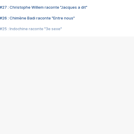
#27 : Christophe Willem raconte "Jacques a dit"
#26 : Chimène Badi raconte "Entre nous"
#25 : Indochine raconte "3e sexe"
#24 : Zaho raconte "C'est chelou"
#23 : Patrick Bruel raconte "Au café des délices"
#22 : Kyo raconte "Le chemin"
#21 : Nolwenn Leroy raconte "Cassé"
#20 : Patrick Hernandez raconte "Born to be alive"
#19 : Lorie raconte "Près de moi"
#18 : Michael Jones raconte "A nos actes manqués" (avec Jean-Jacque
#17 : Khaled raconte "Aïcha"
#16 : Corneille raconte "Parce qu'on vient de loin"