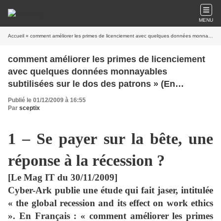
MENU
Accueil
» comment améliorer les primes de licenciement avec quelques données monnayables subtilisées sur le dos des patrons » (En lacunaire : « œil pour œil, dent pour dent »)
comment améliorer les primes de licenciement
avec quelques données monnayables
subtilisées sur le dos des patrons » (En
lacunaire : « œil pour œil, dent pour dent »)
Publié le 01/12/2009 à 16:55
Par
sceptix
1 – Se payer sur la bête, une
réponse à la récession ?
[Le Mag IT du 30/11/2009]
Cyber-Ark
publie une étude qui fait jaser, intitulée
« the global recession and its effect on work ethics
». En Français : « comment améliorer les primes