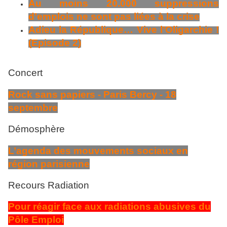
Au moins 20.000 suppressions
d’emplois ne sont pas liées à la crise
Adieu la République… Vive l’Oligarchie !
(Episode 2)
Concert
Rock sans papiers - Paris Bercy - 18
septembre
Démosphère
L’agenda des mouvements sociaux en
région parisienne
Recours Radiation
Pour réagir face aux radiations abusives du
Pôle Emploi