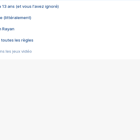
 a 13 ans (et vous l'avez ignoré)
e (littéralement)
im Rayan
 toutes les règles
s les jeux vidéo
us choquant de Rockstar ? - Le scandale BULLY
e plus moche de Steam
du RÊVE tourne au CAUCHEMAR
pendant 8 heures
it… à tort
umiliés par un jeu vidéo
ire - Final Fantasy 8