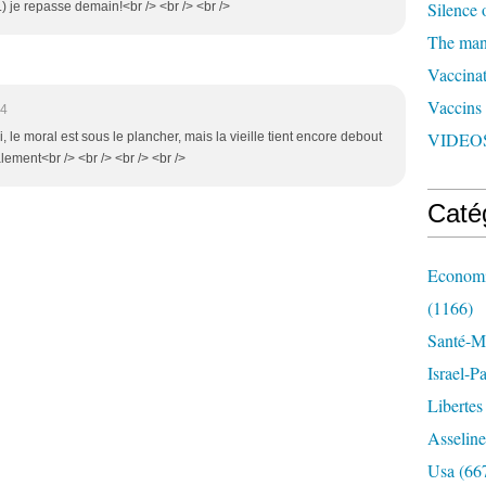
Silence 
.) je repasse demain!<br /> <br /> <br />
The man 
Vaccinat
Vaccins
54
VIDEOS
, le moral est sous le plancher, mais la vieille tient encore debout
alement<br /> <br /> <br /> <br />
Caté
Economi
(1166)
Santé-Mé
Israel-P
Libertes
Asseline
Usa
(66