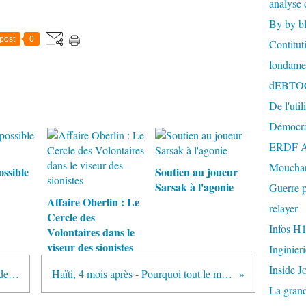
analyse 
By by b
post
0
Contitut
fondame
dEBTO
De l'util
Démocra
ERDF A
Mouchar
ossible
Soutien au joueur
Sarsak à l'agonie
Guerre p
Affaire Oberlin : Le
relayer
Cercle des
Infos H
Volontaires dans le
viseur des sionistes
Inginier
Inside J
Michel Collon - Investig'Action : dernières publications
Haïti, 4 mois après - Pourquoi tout le monde se fout d'Haïti ?
La gran