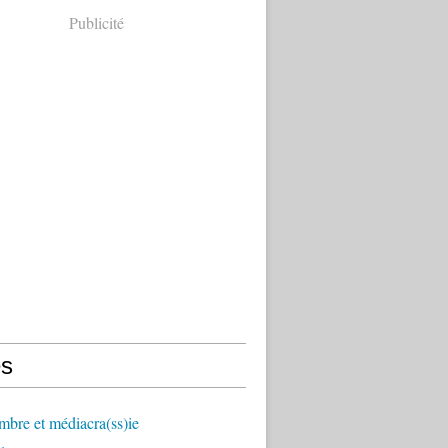
Publicité
s
mbre et médiacra(ss)ie