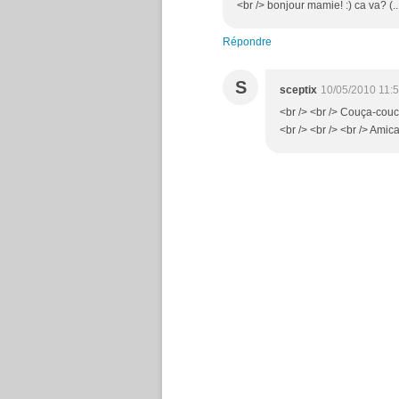
<br /> bonjour mamie! :) ca va? (..
Répondre
S
sceptix
10/05/2010 11:
<br /> <br /> Couça-couci
<br /> <br /> <br /> Amic