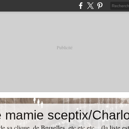
Publicité
e mamie sceptix/Charlo
e sa clique, de Bruxelles, etc etc etc... (la liste es