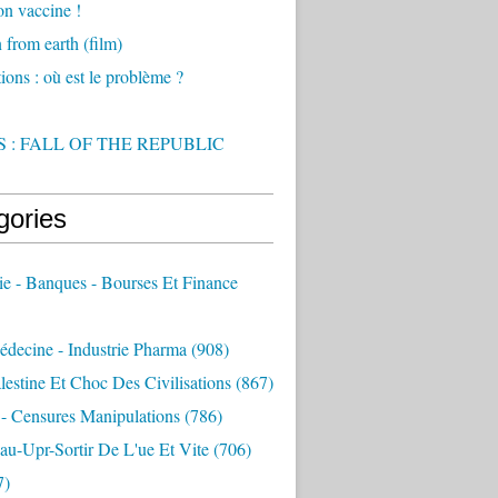
on vaccine !
from earth (film)
ions : où est le problème ?
 : FALL OF THE REPUBLIC
gories
e - Banques - Bourses Et Finance
decine - Industrie Pharma
(908)
alestine Et Choc Des Civilisations
(867)
 - Censures Manipulations
(786)
au-Upr-Sortir De L'ue Et Vite
(706)
7)