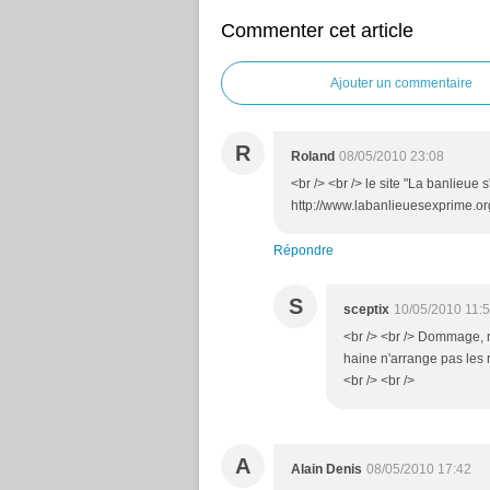
Commenter cet article
Ajouter un commentaire
R
Roland
08/05/2010 23:08
<br /> <br /> le site "La banlieue 
http://www.labanlieuesexprime.org/
Répondre
S
sceptix
10/05/2010 11:
<br /> <br /> Dommage, m
haine n'arrange pas les r
<br /> <br />
A
Alain Denis
08/05/2010 17:42