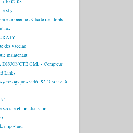
du 10.07.08
lue sky
ion européenne : Charte des droits
ntaux
CRATY
ité des vaccins
tie maintenant
 DISJONCTÉ CML - Compteur
d Linky
sychologique - vidéo S/T à voir et à
1N1
ie sociale et mondialisation
ob
de imposture