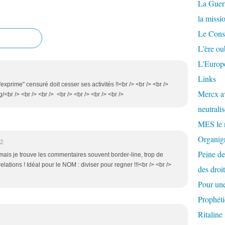
La Guer
la missi
Le Conse
L'ère ou
L'Europe
Links
s'exprime" censuré doit cesser ses activités !!<br /> <br /> <br />
Mercx av
<br /> <br /> <br /> <br /> <br /> <br /> <br />
neutralis
MES le 
Organigr
52
Peine de
ais je trouve les commentaires souvent border-line, trop de
elations ! Idéal pour le NOM : diviser pour regner !!!<br /> <br />
des droi
Pour une
Prophéti
Ritaline