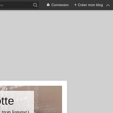
Connexion
+
Créer mon blog
tte
t trop longue)