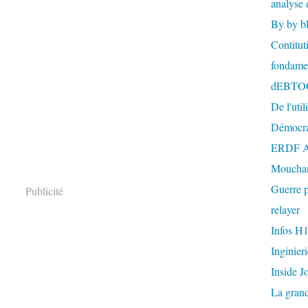
analyse 
By by b
Contitut
fondame
dEBTO
De l'util
Démocra
ERDF A
Mouchar
Guerre p
Publicité
relayer
Infos H
Inginier
Inside J
La gran