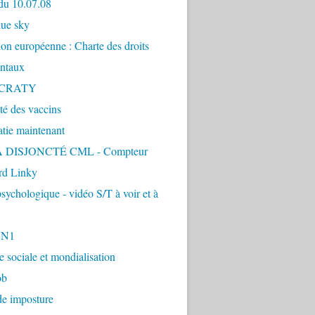
du 10.07.08
lue sky
ion européenne : Charte des droits
ntaux
CRATY
ité des vaccins
tie maintenant
 DISJONCTÉ CML - Compteur
d Linky
sychologique - vidéo S/T à voir et à
1N1
ie sociale et mondialisation
ob
de imposture