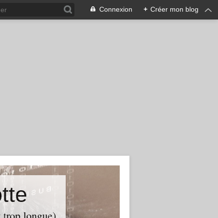
Connexion
+
Créer mon blog
tte
t trop longue)