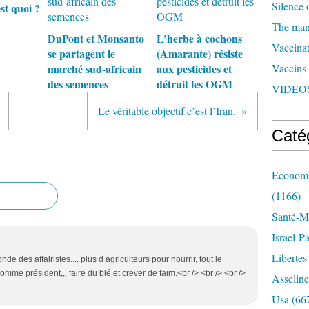
Silence 
t quoi ?
The man 
DuPont et Monsanto
L’herbe à cochons
Vaccinat
se partagent le
(Amarante) résiste
marché sud-africain
aux pesticides et
Vaccins
des semences
détruit les OGM
VIDEOS
Le véritable objectif c’est l’Iran.
Caté
Economi
(1166)
Santé-Mé
Israel-P
Libertes
nde des affairistes.... plus d agriculteurs pour nourrir, tout le
omme président,,, faire du blé et crever de faim.<br /> <br /> <br />
Asseline
Usa
(66