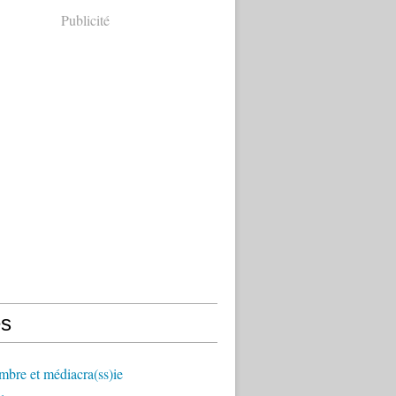
Publicité
s
mbre et médiacra(ss)ie