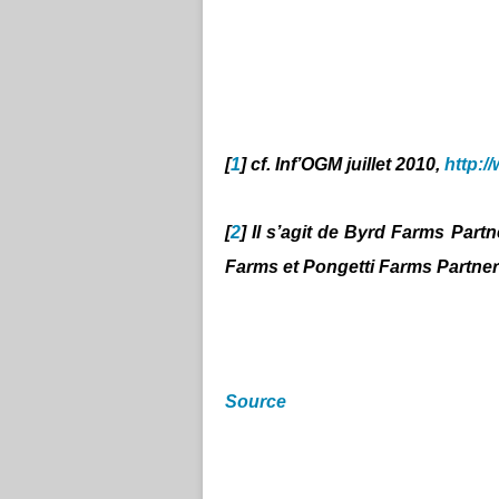
[
1
] cf. Inf’OGM juillet 2010,
http:/
[
2
] Il s’agit de Byrd Farms Part
Farms et Pongetti Farms Partner
Source