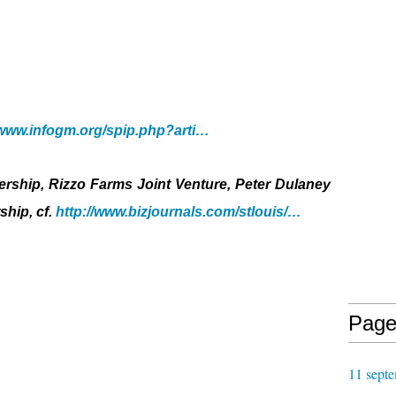
/www.infogm.org/spip.php?arti…
nership, Rizzo Farms Joint Venture, Peter Dulaney
ship, cf.
http://www.bizjournals.com/stlouis/…
Page
11 septe