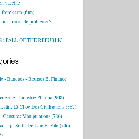
on vaccine !
from earth (film)
ions : où est le problème ?
 : FALL OF THE REPUBLIC
gories
e - Banques - Bourses Et Finance
decine - Industrie Pharma
(908)
alestine Et Choc Des Civilisations
(867)
 - Censures Manipulations
(786)
au-Upr-Sortir De L'ue Et Vite
(706)
7)