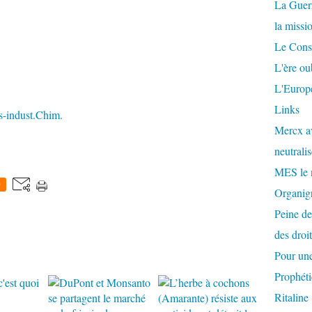
La Guer
la missi
Le Conse
L'ère ou
L'Europe
Links
-indust.Chim.
Mercx av
neutralis
MES le 
0
Organigr
Peine de
des droi
Pour une
Prophéti
Ritaline