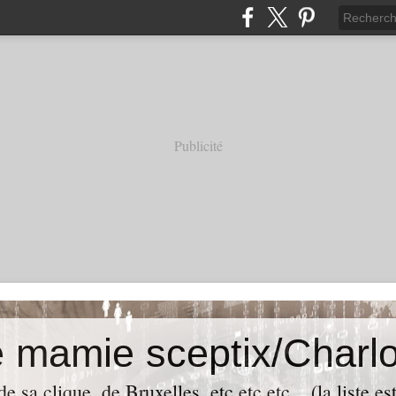
Publicité
e mamie sceptix/Charlo
e sa clique, de Bruxelles, etc etc etc... (la liste es