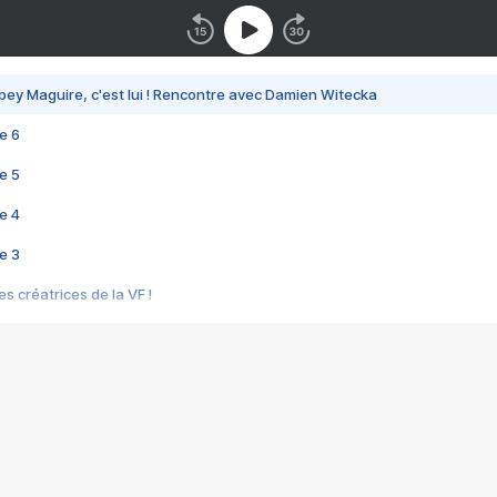
bey Maguire, c'est lui ! Rencontre avec Damien Witecka
e 6
e 5
e 4
e 3
s créatrices de la VF !
e 2
e 1
e Mektoub My Love arrive enfin ! Rencontre avec Shaïn Boumedine et Sal
i : après Toni en famille
elle réalise le bouleversant Dites lui que je l'aime