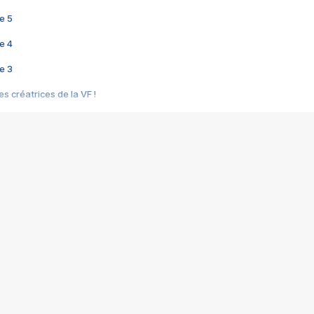
e 5
e 4
e 3
s créatrices de la VF !
e 2
e 1
e Mektoub My Love arrive enfin ! Rencontre avec Shaïn Boumedine et Sal
i : après Toni en famille
elle réalise le bouleversant Dites lui que je l'aime
ais ! Rencontre autour de Vie privée de Rebecca Zlotowski
 de Marguerite, Grave... Rencontre avec Ella Rumpf
 Les Rêveurs, un film intime sur la santé mentale