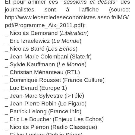
Et pour animer ces "
sessions et débats
" des
journalistes sont à l'affiche (source:
http://www.lecercledeseconomistes.asso.fr/IMG/
pdf/Programme_Aix_2011.pdf):
_ Nicolas Demorand (
Libération
)
_ Eric Izraelewicz (
Le Monde
)
_ Nicolas Barré (
Les Echos
)
_ Jean-Marie Colombani (Slate.fr)
_ Sylvie Kauffmann (
Le Monde
)
_ Christian Ménanteau (RTL)
_ Dominique Rousset (France Culture)
_ Luc Evrard (Europe 1)
_ Jean-Marc Sylvestre (i>Télé)
_ Jean-Pierre Robin (Le Figaro)
_ Patrick Lelong (France Info)
_ Eric Le Boucher (Enjeux Les Echos)
_ Nicolas Pierron (Radio Classique)
_ Gilles Leclerc (Public Sénat)