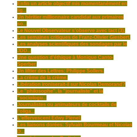
Enfin un article objectif mis momentanément en
lig...
Un héritier millionnaire candidat aux primaires
so...
Le Nouvel Observateur s'observe avec tact (3).
Les semaines critiques de Franz-Olivier Giesbert.
Les analyses scientifiques des sondages par le
JDD...
Une question d'éthique à Monique Canto-
Sperber.
Un liftier des Lettres: Philippe Sollers.
La crème de la crème.
Libération ironiserait-il sur Nicolas Demorand?
Le "philosophe", la "journaliste" et la
"sociologu...
Journalistes ou animateurs de cocktails de
l'oliga...
L'effervescent Edwy Plenel.
Les liaisons dorées: Sylvain Bourmeau et Nicolas
D...