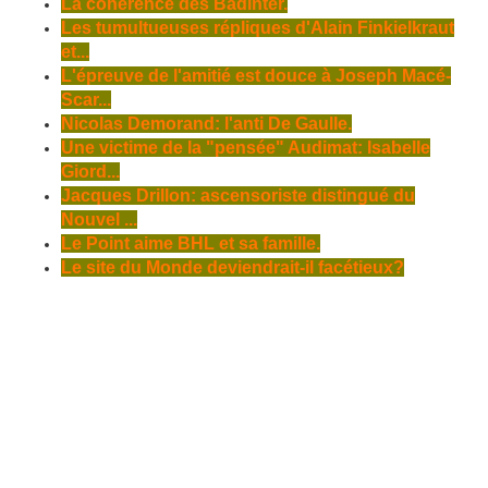
La cohérence des Badinter.
Les tumultueuses répliques d'Alain Finkielkraut
et...
L'épreuve de l'amitié est douce à Joseph Macé-
Scar...
Nicolas Demorand: l'anti De Gaulle.
Une victime de la "pensée" Audimat: Isabelle
Giord...
Jacques Drillon: ascensoriste distingué du
Nouvel ...
Le Point aime BHL et sa famille.
Le site du Monde deviendrait-il facétieux?