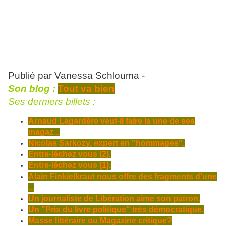
Publié par
Vanessa Schlouma -
Son blog :
Tout va bien
Ses derniers billets :
Arnaud Lagardère veut-il faire la une de ses
magaz...
Nicolas Sarkozy, expert en "hommages".
Entre-léchez vous (2).
Entre-léchez vous (1).
Alain Finkielkraut nous offre des fragments d'une
...
Un journaliste de Libération aime son patron.
Un "Prix du livre politique" très démocratique.
Masse littéraire ou Magazine critique?