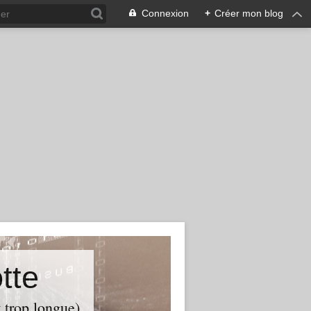
Connexion
+
Créer mon blog
tte
t trop longue)