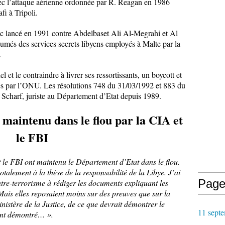
ec l’attaque aérienne ordonnée par R. Reagan en 1986
afi à Tripoli.
nc lancé en 1991 contre Abdelbaset Ali Al-Megrahi et Al
és des services secrets libyens employés à Malte par la
.
 et le contraindre à livrer ses ressortissants, un boycott et
dés par l’ONU. Les résolutions 748 du 31/03/1992 et 883 du
 Scharf, juriste au Département d’Etat depuis 1989.
maintenu dans le flou par la CIA et
le FBI
 le FBI ont maintenu le Département d’Etat dans le flou.
talement à la thèse de la responsabilité de la Libye. J’ai
Page
re-terrorisme à rédiger les documents expliquant les
Mais elles reposaient moins sur des preuves que sur la
inistère de la Justice, de ce que devrait démontrer le
11 septe
ement démontré… ».