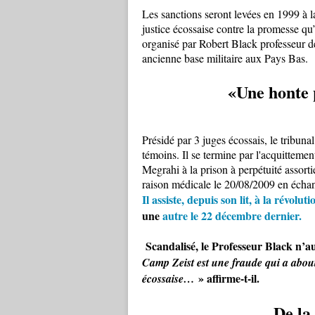
Les sanctions seront levées en 1999 à la
justice écossaise contre la promesse qu’
organisé par Robert Black professeur de
ancienne base militaire aux Pays Bas.
«Une honte p
Présidé par 3 juges écossais, le tribuna
témoins. Il se termine par l'acquittem
Megrahi à la prison à perpétuité assort
raison médicale le 20/08/2009 en écha
Il assiste, depuis son lit, à la révol
une
autre le 22 décembre dernier.
Scandalisé, le Professeur Black n’a
Camp Zeist est une fraude qui a about
» affirme-t-il.
écossaise…
De la