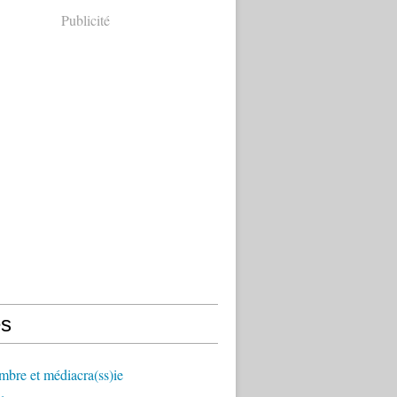
Publicité
s
mbre et médiacra(ss)ie