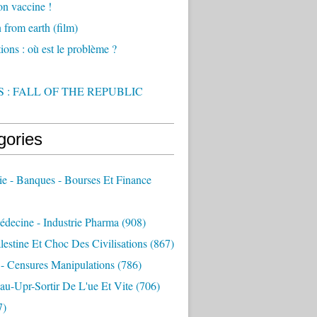
on vaccine !
from earth (film)
ions : où est le problème ?
 : FALL OF THE REPUBLIC
gories
e - Banques - Bourses Et Finance
decine - Industrie Pharma
(908)
alestine Et Choc Des Civilisations
(867)
 - Censures Manipulations
(786)
au-Upr-Sortir De L'ue Et Vite
(706)
7)