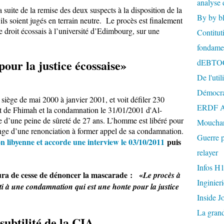
analyse 
 suite de la remise des deux suspects à la disposition de la
By by b
ils soient jugés en terrain neutre. Le procès est finalement
 droit écossais à l’université d’Edimbourg, sur une
Contitut
fondame
our la justice écossaise»
dEBTO
De l'util
Démocra
l siège de mai 2000 à janvier 2001, et voit défiler 230
ERDF A
ent de Fhimah et la condamnation le 31/01/2001 d'Al-
ie d’une peine de sûreté de 27 ans. L’homme est libéré pour
Mouchar
nge d’une renonciation à former appel de sa condamnation.
Guerre p
ution libyenne et accorde une interview le 03/10/2011
puis
relayer
Infos H
ura de cesse de dénoncer la mascarade : «
Le procès à
Inginier
i à une condamnation qui est une honte pour la justice
Inside J
La gran
 subtilité de la CIA