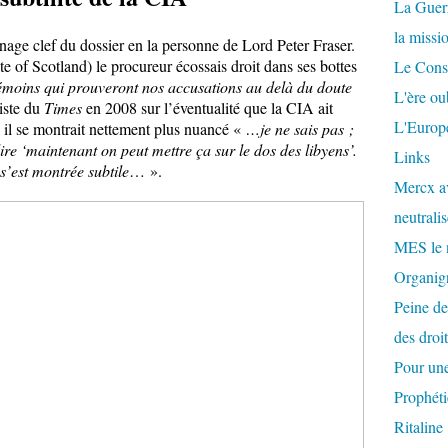
La Guer
la missi
nage clef du dossier en la personne de Lord Peter Fraser.
 of Scotland) le procureur écossais droit dans ses bottes
Le Conse
émoins qui prouveront nos accusations au delà du doute
L'ère ou
iste du
Times
en 2008 sur l’éventualité que la CIA ait
L'Europe
 il se montrait nettement plus nuancé «
…je ne sais pas ;
re ‘maintenant on peut mettre ça sur le dos des libyens’.
Links
s’est montrée subtile
… ».
Mercx av
neutralis
MES le 
Organigr
Peine de
des droi
Pour une
Prophéti
Ritaline