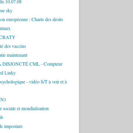
du 10.07.08
lue sky
ion européenne : Charte des droits
ntaux
CRATY
ité des vaccins
tie maintenant
 DISJONCTÉ CML - Compteur
d Linky
sychologique - vidéo S/T à voir et à
1N1
ie sociale et mondialisation
ob
de imposture