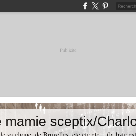
Publicité
e mamie sceptix/Charlo
e sa clique, de Bruxelles, etc etc etc... (la liste es