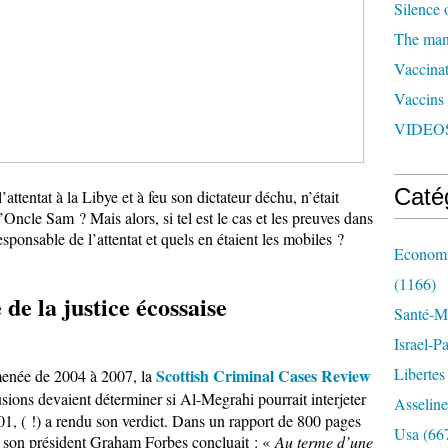
Silence 
The man 
Vaccinat
Vaccins
VIDEOS
Caté
’attentat à la Libye et à feu son dictateur déchu, n’était
Oncle Sam ? Mais alors, si tel est le cas et les preuves dans
esponsable de l’attentat et quels en étaient les mobiles ?
Economi
(1166)
de la justice écossaise
Santé-Mé
Israel-P
Libertes
Scottish Criminal Cases Review
enée de 2004 à 2007, la
ons devaient déterminer si Al-Megrahi pourrait interjeter
Asseline
, ( !) a rendu son verdict. Dans un rapport de 800 pages
Usa
(66
son président Graham Forbes concluait : «
Au terme d’une