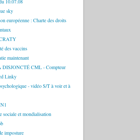
du 10.07.08
lue sky
ion européenne : Charte des droits
ntaux
CRATY
ité des vaccins
tie maintenant
 DISJONCTÉ CML - Compteur
d Linky
sychologique - vidéo S/T à voir et à
1N1
ie sociale et mondialisation
ob
de imposture