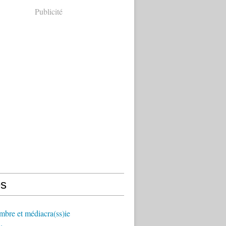
Publicité
s
mbre et médiacra(ss)ie