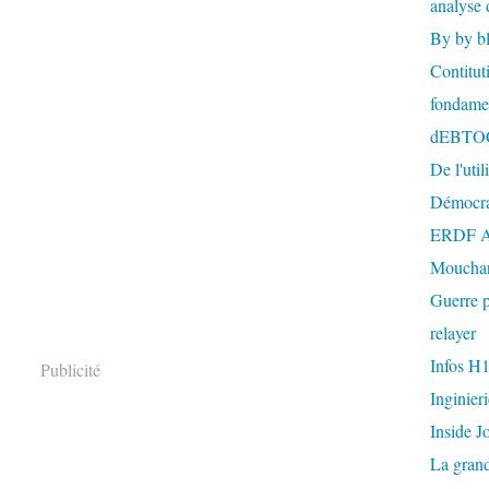
analyse 
By by b
Contitut
fondame
dEBTO
De l'util
Démocra
ERDF A
Mouchar
Guerre p
relayer
Infos H
Publicité
Inginier
Inside J
La gran