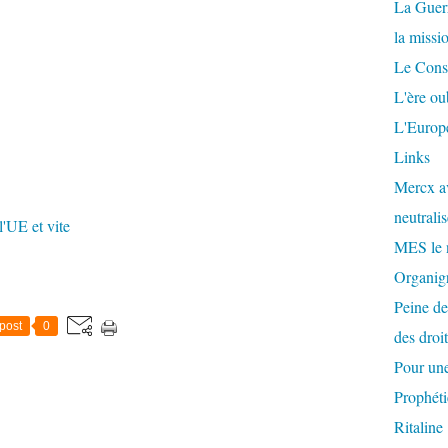
La Guer
la missi
Le Conse
L'ère ou
L'Europe
Links
Mercx av
neutralis
'UE et vite
MES le 
Organigr
Peine de
post
0
des droi
Pour une
Prophéti
Ritaline