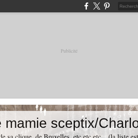
Publicité
e mamie sceptix/Charlo
e sa clique, de Bruxelles, etc etc etc... (la liste es