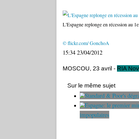
L'Espagne replonge en récession au 1er
© flickr.com/ GonchoA
15:34
23/04/2012
MOSCOU, 23 avril -
RIA Nov
Sur le même sujet
Standard & Poor's dégra
Espagne: le premier min
impopulaires