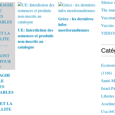
Silence 
The man 
Vaccinat
Grèce : les dernières
infos
Vaccins
UE: Interdiction des
mordorandiennes
VIDEOS
semences et produits
non-inscrits au
catalogue
Caté
Economi
(1166)
AGHI
LE
Santé-Mé
ES
Israel-P
ABLES
Libertes
ET LA
Asseline
LLITE
Usa
(66
 .....