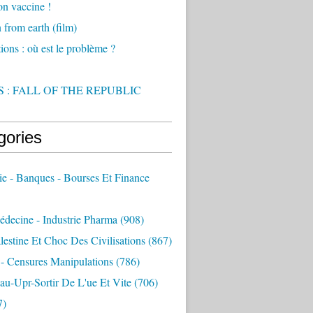
on vaccine !
from earth (film)
ions : où est le problème ?
 : FALL OF THE REPUBLIC
gories
e - Banques - Bourses Et Finance
decine - Industrie Pharma
(908)
alestine Et Choc Des Civilisations
(867)
 - Censures Manipulations
(786)
au-Upr-Sortir De L'ue Et Vite
(706)
7)