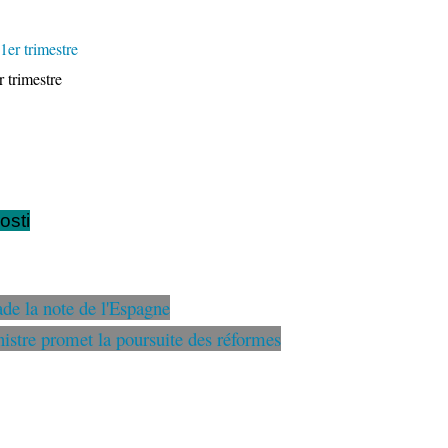
 trimestre
osti
de la note de l'Espagne
istre promet la poursuite des réformes