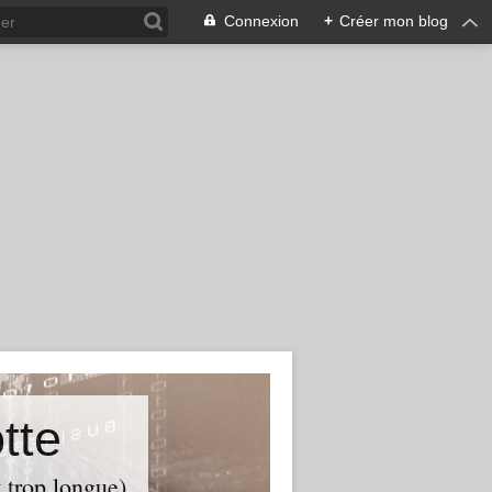
Connexion
+
Créer mon blog
tte
t trop longue)