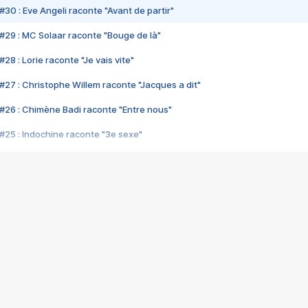
#30 : Eve Angeli raconte "Avant de partir"
#29 : MC Solaar raconte "Bouge de là"
28 : Lorie raconte "Je vais vite"
#27 : Christophe Willem raconte "Jacques a dit"
#26 : Chimène Badi raconte "Entre nous"
#25 : Indochine raconte "3e sexe"
#24 : Zaho raconte "C'est chelou"
#23 : Patrick Bruel raconte "Au café des délices"
#22 : Kyo raconte "Le chemin"
#21 : Nolwenn Leroy raconte "Cassé"
#20 : Patrick Hernandez raconte "Born to be alive"
#19 : Lorie raconte "Près de moi"
#18 : Michael Jones raconte "A nos actes manqués" (avec Jean-Jacque