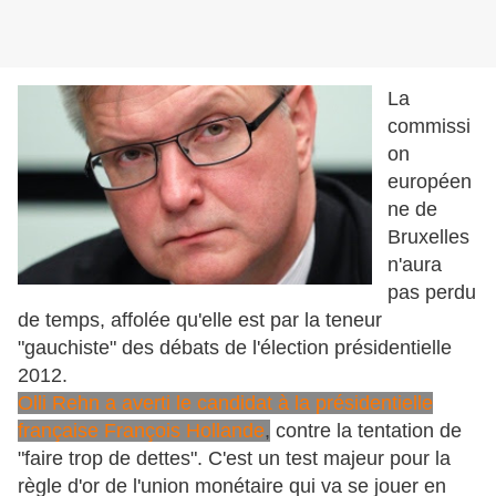
La
commissi
on
européen
ne de
Bruxelles
n'aura
pas perdu
de temps, affolée qu'elle est par la teneur
"gauchiste" des débats de l'élection présidentielle
2012.
Olli Rehn a averti le candidat à la présidentielle
française François Hollande
,
contre la tentation de
"faire trop de dettes". C'est un test majeur pour la
règle d'or de l'union monétaire qui va se jouer en