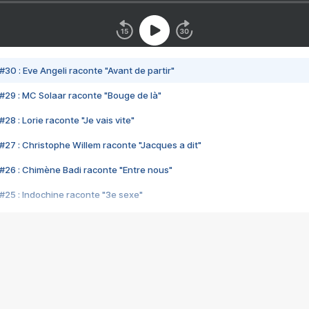
#30 : Eve Angeli raconte "Avant de partir"
#29 : MC Solaar raconte "Bouge de là"
28 : Lorie raconte "Je vais vite"
#27 : Christophe Willem raconte "Jacques a dit"
#26 : Chimène Badi raconte "Entre nous"
#25 : Indochine raconte "3e sexe"
#24 : Zaho raconte "C'est chelou"
#23 : Patrick Bruel raconte "Au café des délices"
#22 : Kyo raconte "Le chemin"
#21 : Nolwenn Leroy raconte "Cassé"