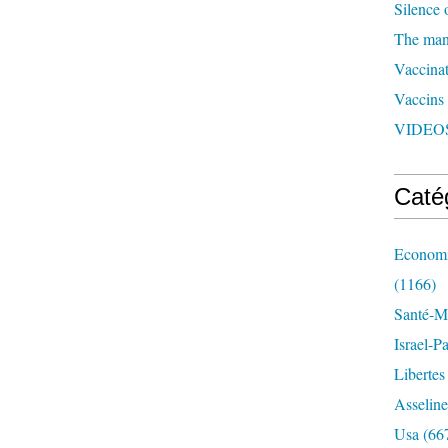
Silence 
The man 
Vaccinat
Vaccins
VIDEOS
Caté
Economi
(1166)
Santé-Mé
Israel-P
Libertes
Asseline
Usa
(66