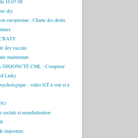
du 10.07.08
lue sky
ion européenne : Charte des droits
ntaux
CRATY
ité des vaccins
tie maintenant
 DISJONCTÉ CML - Compteur
d Linky
sychologique - vidéo S/T à voir et à
1N1
ie sociale et mondialisation
ob
de imposture