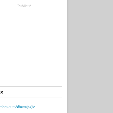
Publicité
s
mbre et médiacra(ss)ie