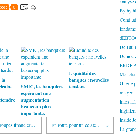
analyse 
post
0
By by b
Contitut
fondame
dEBTO
De l'util
Démocra
ERDF A
Liquidité des
Mouchar
 la
banques : nouvelles
Guerre p
icaine
SMIC, les banquiers
tensions
relayer
espéraient une
tteindre
augmentation
Infos H
beaucoup plus
Inginier
importante.
Inside J
« Une attaque concertée par des groupes financiers est en cours contre l’euro » (vidéos)
En route pour un éclatement de la zone euro ?
La gran