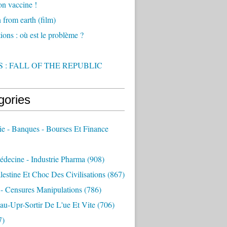
on vaccine !
from earth (film)
ions : où est le problème ?
 : FALL OF THE REPUBLIC
gories
e - Banques - Bourses Et Finance
decine - Industrie Pharma
(908)
alestine Et Choc Des Civilisations
(867)
 - Censures Manipulations
(786)
au-Upr-Sortir De L'ue Et Vite
(706)
7)