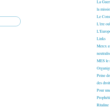
La Guer
la missi
Le Conse
L'ère ou
L'Europe
Links
Mercx av
neutralis
MES le 
Organigr
Peine de
des droi
Pour une
Prophéti
Ritaline