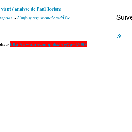
 vient ( analyse de Paul Jorion)
Suiv
opolis
. -
L'info internationale vidÃ©o.
http://www.mecanopolis.org/?p=13388
olis >