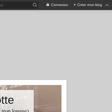
Connexion
+
Créer mon blog
tte
t trop longue)