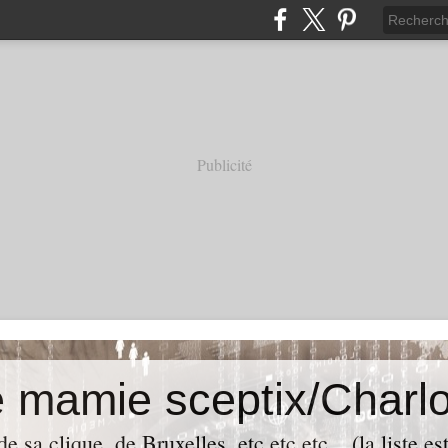
Publicité
e mamie sceptix/Charlo
e sa clique, de Bruxelles, etc etc etc... (la liste es