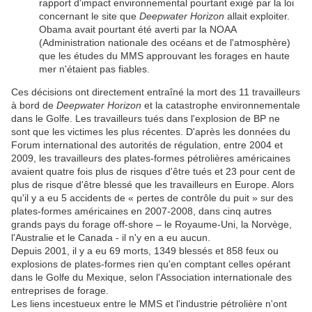
rapport d'impact environnemental pourtant exigé par la loi
concernant le site que
Deepwater Horizon
allait exploiter.
Obama avait pourtant été averti par la NOAA
(Administration nationale des océans et de l'atmosphère)
que les études du MMS approuvant les forages en haute
mer n'étaient pas fiables.
Ces décisions ont directement entraîné la mort des 11 travailleurs
à bord de
Deepwater Horizon
et la catastrophe environnementale
dans le Golfe. Les travailleurs tués dans l'explosion de BP ne
sont que les victimes les plus récentes. D'après les données du
Forum international des autorités de régulation, entre 2004 et
2009, les travailleurs des plates-formes pétrolières américaines
avaient quatre fois plus de risques d'être tués et 23 pour cent de
plus de risque d'être blessé que les travailleurs en Europe. Alors
qu'il y a eu 5 accidents de « pertes de contrôle du puit » sur des
plates-formes américaines en 2007-2008, dans cinq autres
grands pays du forage off-shore – le Royaume-Uni, la Norvège,
l'Australie et le Canada - il n'y en a eu aucun.
Depuis 2001, il y a eu 69 morts, 1349 blessés et 858 feux ou
explosions de plates-formes rien qu'en comptant celles opérant
dans le Golfe du Mexique, selon l'Association internationale des
entreprises de forage.
Les liens incestueux entre le MMS et l'industrie pétrolière n'ont