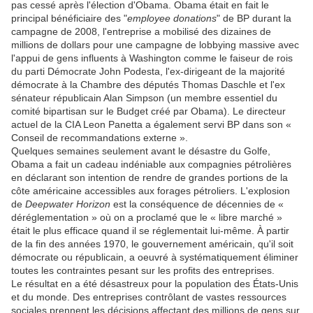
pas cessé après l'élection d'Obama. Obama était en fait le
principal bénéficiaire des "
employee donations
" de BP durant la
campagne de 2008, l'entreprise a mobilisé des dizaines de
millions de dollars pour une campagne de lobbying massive avec
l'appui de gens influents à Washington comme le faiseur de rois
du parti Démocrate John Podesta, l'ex-dirigeant de la majorité
démocrate à la Chambre des députés Thomas Daschle et l'ex
sénateur républicain Alan Simpson (un membre essentiel du
comité bipartisan sur le Budget créé par Obama). Le directeur
actuel de la CIA Leon Panetta a également servi BP dans son «
Conseil de recommandations externe ».
Quelques semaines seulement avant le désastre du Golfe,
Obama a fait un cadeau indéniable aux compagnies pétrolières
en déclarant son intention de rendre de grandes portions de la
côte américaine accessibles aux forages pétroliers. L'explosion
de
Deepwater Horizon
est la conséquence de décennies de «
déréglementation » où on a proclamé que le « libre marché »
était le plus efficace quand il se réglementait lui-même. À partir
de la fin des années 1970, le gouvernement américain, qu'il soit
démocrate ou républicain, a oeuvré à systématiquement éliminer
toutes les contraintes pesant sur les profits des entreprises.
Le résultat en a été désastreux pour la population des États-Unis
et du monde. Des entreprises contrôlant de vastes ressources
sociales prennent les décisions affectant des millions de gens sur