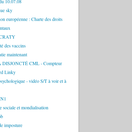
du 10.07.08
lue sky
ion européenne : Charte des droits
ntaux
CRATY
ité des vaccins
tie maintenant
 DISJONCTÉ CML - Compteur
d Linky
sychologique - vidéo S/T à voir et à
1N1
ie sociale et mondialisation
ob
de imposture