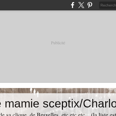
Publicité
e mamie sceptix/Charlo
e sa clique, de Bruxelles, etc etc etc... (la liste es