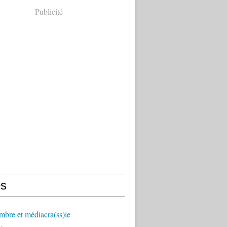
Publicité
s
mbre et médiacra(ss)ie