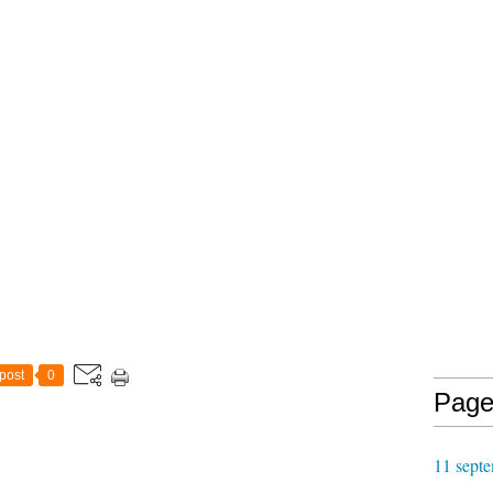
post
0
Page
11 septe