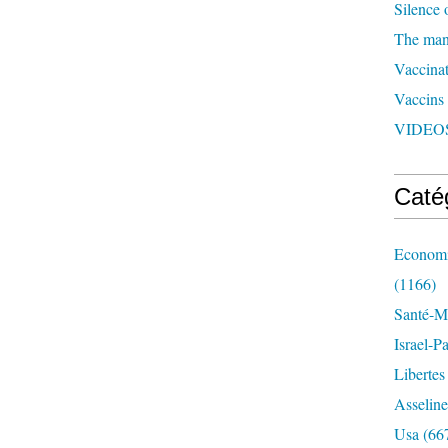
Silence 
The man 
Vaccinat
Vaccins
VIDEOS
Caté
Economi
(1166)
Santé-Mé
Israel-P
Libertes
Asseline
Usa
(66