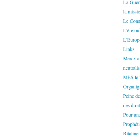
La Guer
la missi
Le Conse
L'ère ou
L'Europe
Links
Mercx av
neutralis
MES le 
Organigr
Peine de
des droi
Pour une
Prophéti
Ritaline