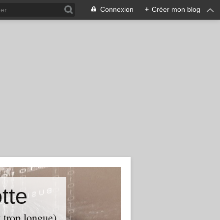
Connexion
+
Créer mon blog
tte
t trop longue)