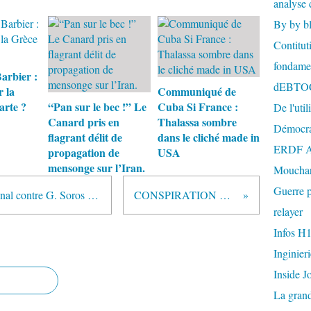
analyse 
By by b
Contitut
fondame
arbier :
dEBTO
r la
Communiqué de
arte ?
“Pan sur le bec !” Le
Cuba Si France :
De l'util
Canard pris en
Thalassa sombre
Démocra
flagrant délit de
dans le cliché made in
ERDF A
propagation de
USA
mensonge sur l’Iran.
Mouchar
Guerre p
Putin a lancé un mandat international contre G. Soros pour terrorisme international
CONSPIRATION DU SILENCE
relayer
Infos H
Inginier
Inside J
La gran