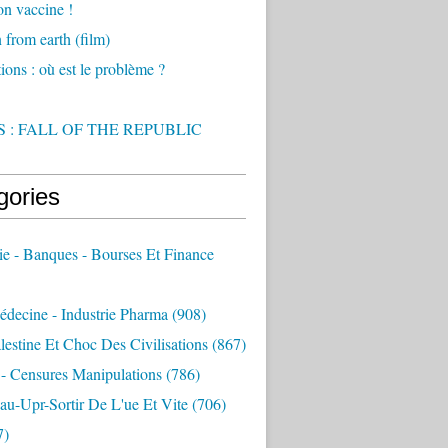
on vaccine !
from earth (film)
ions : où est le problème ?
 : FALL OF THE REPUBLIC
gories
e - Banques - Bourses Et Finance
decine - Industrie Pharma
(908)
alestine Et Choc Des Civilisations
(867)
 - Censures Manipulations
(786)
au-Upr-Sortir De L'ue Et Vite
(706)
7)