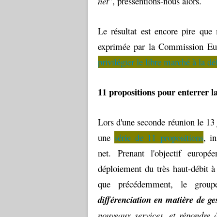
net
", pressentions-nous alors.
Le résultat est encore pire que 
exprimée par la Commission Euro
privilégier le libre marché à la dé
11 propositions pour enterrer la
Lors d'une seconde réunion le 13 j
une
série de 11 propositions
, i
net. Prenant l'objectif euro
déploiement du très haut-débit à
que précédemment, le group
différenciation en matière de ges
nouveaux services, et répondre 