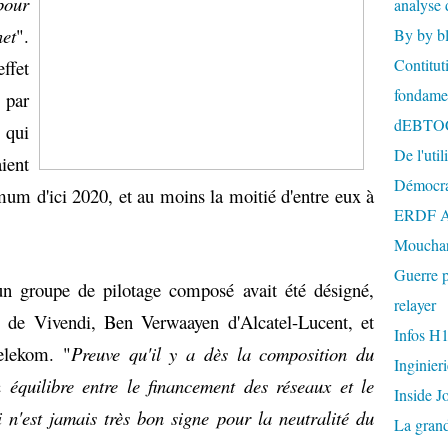
our
analyse 
net
".
By by b
Contitut
ffet
fondame
 par
dEBTO
, qui
De l'util
ient
Démocra
um d'ici 2020, et au moins la moitié d'entre eux à
ERDF A
Mouchar
Guerre p
 un groupe de pilotage composé avait été désigné,
relayer
de Vivendi, Ben Verwaayen d'Alcatel-Lucent, et
Infos H
elekom. "
Preuve qu'il y a dès la composition du
Inginier
 équilibre entre le financement des réseaux et le
Inside J
 n'est jamais très bon signe pour la neutralité du
La gran