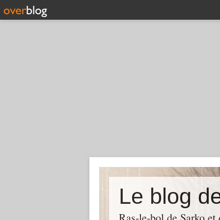
Le blog d
Ras-le-bol de Sarko et d