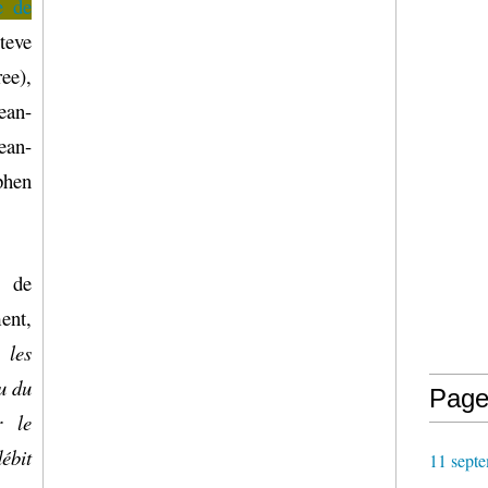
e de
teve
ee),
ean-
ean-
phen
 de
ent,
 les
au du
Page
r le
ébit
11 septe