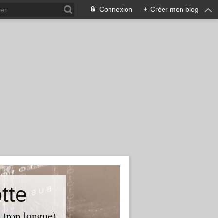
Connexion
+
Créer mon blog
tte
t trop longue)