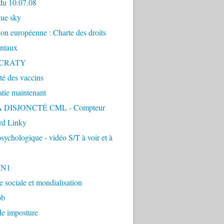
du 10.07.08
lue sky
ion européenne : Charte des droits
ntaux
CRATY
ité des vaccins
tie maintenant
 DISJONCTÉ CML - Compteur
d Linky
sychologique - vidéo S/T à voir et à
1N1
ie sociale et mondialisation
ob
de imposture