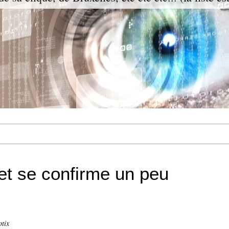
net se confirme un peu
s
ptix