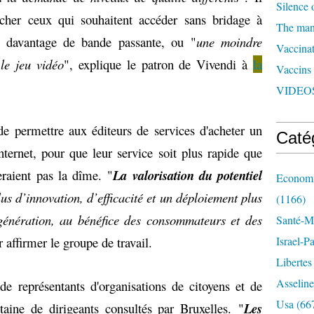
Silence 
 cher ceux qui souhaitent accéder sans bridage à
The man 
t davantage de bande passante, ou "
une moindre
Vaccinat
 le jeu vidéo
", explique le patron de Vivendi à
la
Vaccins
VIDEOS
 de permettre aux éditeurs de services d'acheter un
Caté
nternet, pour que leur service soit plus rapide que
eraient pas la dîme. "
La valorisation du potentiel
Economi
us d’innovation, d’efficacité et un déploiement plus
(1166)
génération, au bénéfice des consommateurs et des
Santé-Mé
r affirmer le groupe de travail.
Israel-P
Libertes
Asseline
e de représentants d'organisations de citoyens et de
Usa
(66
ine de dirigeants consultés par Bruxelles. "
Les