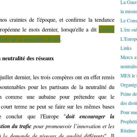
La Guer
la missi
nos craintes de l'époque, et confirme la tendance
Le Conse
péenne le mois dernier, lorsqu'elle a dit
vouloir
L'ère ou
fense de la neutralité du net
.
L'Europe
Links
 neutralité des réseaux
Mercx av
neutralis
MES le 
uillet dernier, les trois compères ont en effet remis
Organigr
nsoutenables pour les partisans de la neutralité du
Peine de
péen comme une aubaine pour prétendre que le
des droi
 court terme ne peut se faire sur les mêmes bases
Pour une
e conclut que l'Europe "
doit encourager la
Prophéti
tion du trafic
pour promouvoir l’innovation et les
Ritaline
à la demande de niveaux de qualité différents
". Il