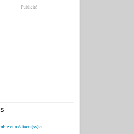
Publicité
s
mbre et médiacra(ss)ie