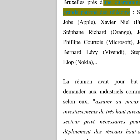
Bruxelles près d'
une quarantain
grands patrons des télécoms
: S
Jobs (Apple), Xavier Niel (Fr
Stéphane Richard (Orange), J
Phillipe Courtois (Microsoft), J
Bernard Lévy (Vivendi), Ste
Elop (Nokia),..
La réunion avait pour but
demander aux industriels comm
selon eux, "
assurer au mieux
investissements de très haut nive
secteur privé nécessaires pou
déploiement des réseaux haut-d