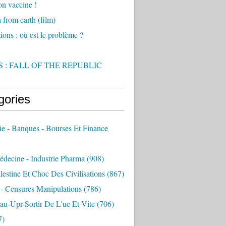
on vaccine !
from earth (film)
ions : où est le problème ?
 : FALL OF THE REPUBLIC
gories
e - Banques - Bourses Et Finance
decine - Industrie Pharma
(908)
alestine Et Choc Des Civilisations
(867)
 - Censures Manipulations
(786)
au-Upr-Sortir De L'ue Et Vite
(706)
7)