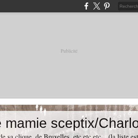
Publicité
e mamie sceptix/Charlo
e sa clique, de Bruxelles, etc etc etc... (la liste es