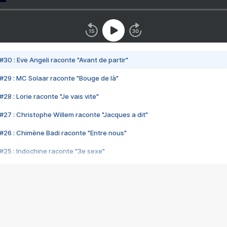
#30 : Eve Angeli raconte "Avant de partir"
#29 : MC Solaar raconte "Bouge de là"
28 : Lorie raconte "Je vais vite"
#27 : Christophe Willem raconte "Jacques a dit"
#26 : Chimène Badi raconte "Entre nous"
#25 : Indochine raconte "3e sexe"
#24 : Zaho raconte "C'est chelou"
#23 : Patrick Bruel raconte "Au café des délices"
#22 : Kyo raconte "Le chemin"
#21 : Nolwenn Leroy raconte "Cassé"