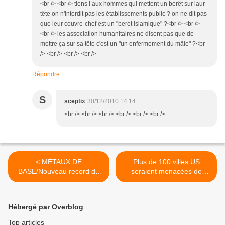
<br /> <br /> tiens ! aux hommes qui mettent un berêt sur laur
tête on n'interdit pas les établissements public ? on ne dit pas
que leur couvre-chef est un "beret islamique" ?<br /> <br />
<br /> les association humanitaires ne disent pas que de
mettre ça sur sa tête c'est un "un enfermement du mâle" ?<br
/> <br /> <br /> <br />
Répondre
S
sceptix
30/12/2010 14:14
<br /> <br /> <br /> <br /> <br /> <br />
< MÉTAUX DE
Plus de 100 villes US
BASE/Nouveau record du
seraient menacées de
cuivre,
faillite en 2011 >
Hébergé par Overblog
Top articles