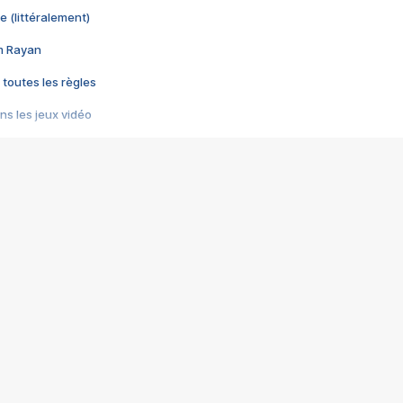
e (littéralement)
im Rayan
 toutes les règles
s les jeux vidéo
us choquant de Rockstar ? - Le scandale BULLY
e plus moche de Steam
du RÊVE tourne au CAUCHEMAR
pendant 8 heures
it… à tort
umiliés par un jeu vidéo
ire - Final Fantasy 8
ti un empire - Age of Empires