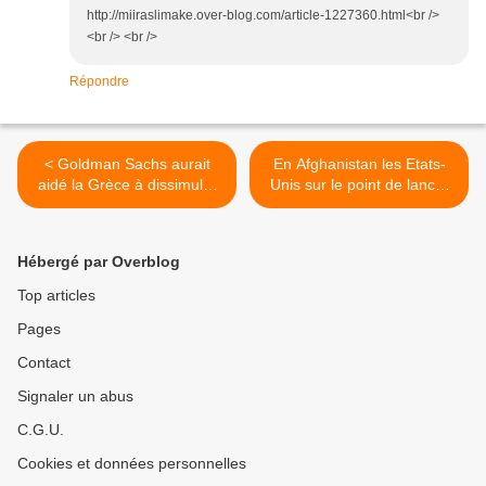
http://miiraslimake.over-blog.com/article-1227360.html<br />
<br /> <br />
Répondre
< Goldman Sachs aurait
En Afghanistan les Etats-
aidé la Grèce à dissimuler
Unis sur le point de lancer
l'ampleur de sa dette
une opération similaire à
celle menée contre Fallujah
>
Hébergé par Overblog
Top articles
Pages
Contact
Signaler un abus
C.G.U.
Cookies et données personnelles