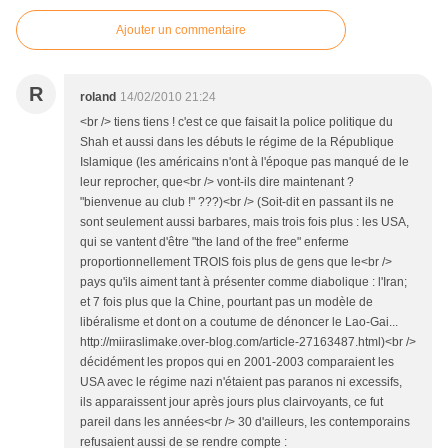
Ajouter un commentaire
R
roland
14/02/2010 21:24
<br /> tiens tiens ! c'est ce que faisait la police politique du
Shah et aussi dans les débuts le régime de la République
Islamique (les américains n'ont à l'époque pas manqué de le
leur reprocher, que<br /> vont-ils dire maintenant ?
"bienvenue au club !" ???)<br /> (Soit-dit en passant ils ne
sont seulement aussi barbares, mais trois fois plus : les USA,
qui se vantent d'être "the land of the free" enferme
proportionnellement TROIS fois plus de gens que le<br />
pays qu'ils aiment tant à présenter comme diabolique : l'Iran;
et 7 fois plus que la Chine, pourtant pas un modèle de
libéralisme et dont on a coutume de dénoncer le Lao-Gai...
http://miiraslimake.over-blog.com/article-27163487.html)<br />
décidément les propos qui en 2001-2003 comparaient les
USA avec le régime nazi n'étaient pas paranos ni excessifs,
ils apparaissent jour après jours plus clairvoyants, ce fut
pareil dans les années<br /> 30 d'ailleurs, les contemporains
refusaient aussi de se rendre compte :