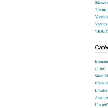
Silence 
The man 
Vaccinat
Vaccins
VIDEOS
Caté
Economi
(1166)
Santé-Mé
Israel-P
Libertes
Asseline
Usa
(66