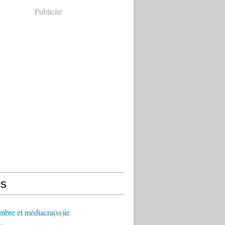
Publicité
s
mbre et médiacra(ss)ie