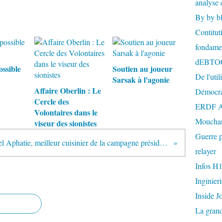
analyse 
By by b
Contitut
fondame
dEBTO
ossible
Soutien au joueur
De l'util
Sarsak à l'agonie
Affaire Oberlin : Le
Démocra
Cercle des
ERDF A
Volontaires dans le
Mouchar
viseur des sionistes
Guerre p
Jean-Michel Aphatie, meilleur cuisinier de la campagne présidentielle
relayer
Infos H
Inginier
Inside J
La gran