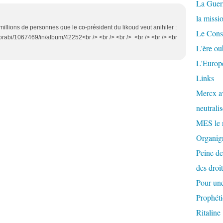
La Guer
la missi
millions de personnes que le co-président du likoud veut anihiler :
Le Conse
torabi/1067469/in/album/42252<br /> <br /> <br /> <br /> <br /> <br
L'ère ou
L'Europe
Links
Mercx av
neutralis
MES le 
Organigr
Peine de
des droi
Pour une
Prophéti
Ritaline