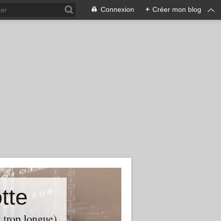
Connexion
+
Créer mon blog
tte
t trop longue)