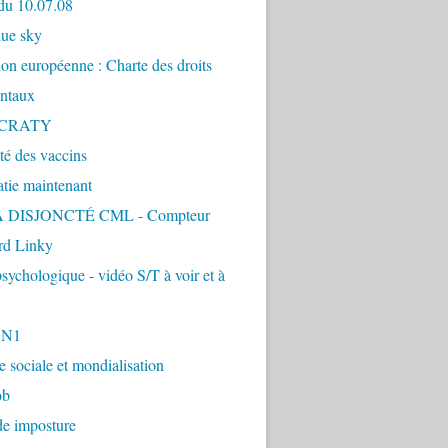
du 10.07.08
lue sky
ion européenne : Charte des droits
ntaux
CRATY
ité des vaccins
tie maintenant
 DISJONCTÉ CML - Compteur
d Linky
sychologique - vidéo S/T à voir et à
1N1
ie sociale et mondialisation
ob
de imposture