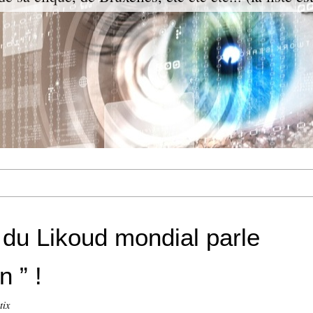
 du Likoud mondial parle
n ” !
tix