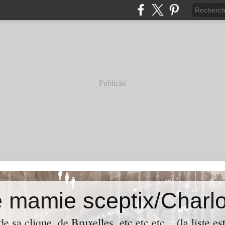
Publicité
e mamie sceptix/Charlo
e sa clique, de Bruxelles, etc etc etc... (la liste es