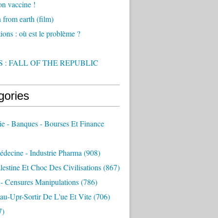
on vaccine !
from earth (film)
ions : où est le problème ?
 : FALL OF THE REPUBLIC
gories
e - Banques - Bourses Et Finance
decine - Industrie Pharma
(908)
alestine Et Choc Des Civilisations
(867)
 - Censures Manipulations
(786)
au-Upr-Sortir De L'ue Et Vite
(706)
7)