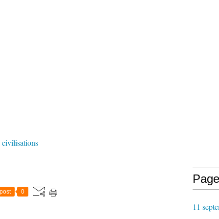
 civilisations
Page
post
0
11 septe