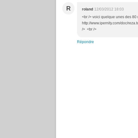
R
roland
12/03/2012 18:03
<br /> voici quelque unes des 80 
http://www.ipernity.com/doc/reza.
/> <br />
Répondre