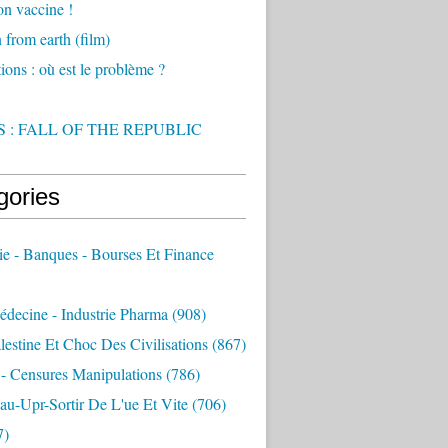
on vaccine !
from earth (film)
ions : où est le problème ?
 : FALL OF THE REPUBLIC
gories
e - Banques - Bourses Et Finance
decine - Industrie Pharma
(908)
alestine Et Choc Des Civilisations
(867)
 - Censures Manipulations
(786)
au-Upr-Sortir De L'ue Et Vite
(706)
7)