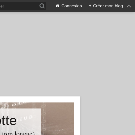
Connexion
+
Créer mon blog
tte
t trop longue)