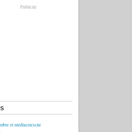
Publicité
s
mbre et médiacra(ss)ie