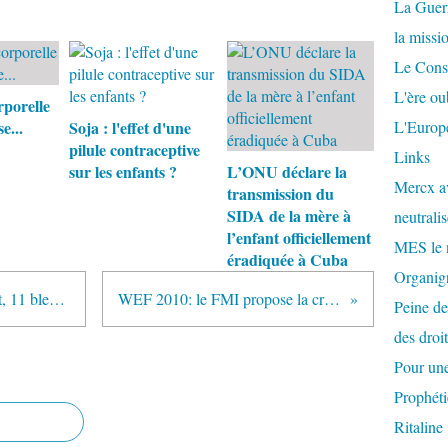
La Guer
la missi
Le Conse
L'ère ou
rporelle
e...
Soja : l'effet d'une
L'Europe
pilule contraceptive
Links
sur les enfants ?
L’ONU déclare la
Mercx av
transmission du
SIDA de la mère à
neutralis
l’enfant officiellement
MES le 
éradiquée à Cuba
Organigr
Séisme en Chine (Sichuan) 1 mort, 11 blessés, 100 maisons effondrées
WEF 2010: le FMI propose la création d'un "fonds vert"
Peine de
des droi
Pour une
Prophéti
Ritaline