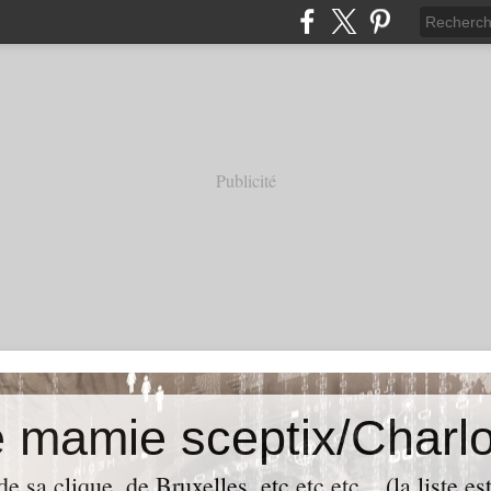
Publicité
e mamie sceptix/Charlo
e sa clique, de Bruxelles, etc etc etc... (la liste es