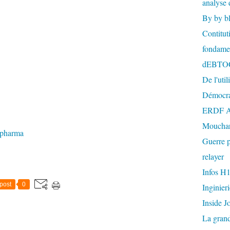
analyse 
By by b
Contitut
fondame
dEBTO
De l'util
Démocra
ERDF A
Mouchar
e pharma
Guerre p
relayer
Infos H
post
0
Inginier
Inside J
La gran