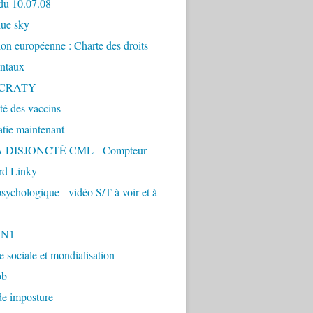
du 10.07.08
lue sky
ion européenne : Charte des droits
ntaux
CRATY
ité des vaccins
tie maintenant
 DISJONCTÉ CML - Compteur
d Linky
sychologique - vidéo S/T à voir et à
1N1
ie sociale et mondialisation
ob
de imposture