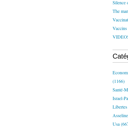
Silence 
The man 
Vaccinat
Vaccins
VIDEOS
Caté
Economi
(1166)
Santé-Mé
Israel-P
Libertes
Asseline
Usa
(66