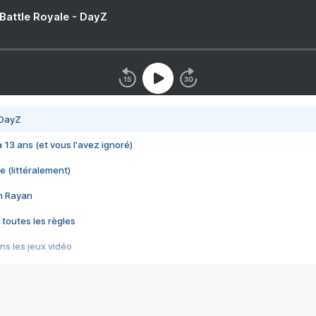
 Battle Royale - DayZ
 DayZ
 a 13 ans (et vous l'avez ignoré)
e (littéralement)
im Rayan
 toutes les règles
s les jeux vidéo
us choquant de Rockstar ? - Le scandale BULLY
e plus moche de Steam