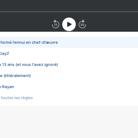
nsformé l’ennui en chef-d’œuvre
 DayZ
 a 13 ans (et vous l'avez ignoré)
e (littéralement)
im Rayan
 toutes les règles
s les jeux vidéo
us choquant de Rockstar ? - Le scandale BULLY
e plus moche de Steam