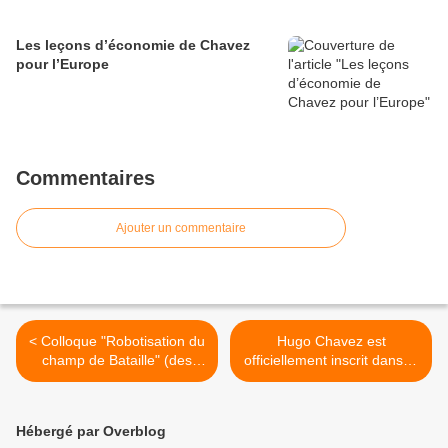
Les leçons d’économie de Chavez
pour l’Europe
Commentaires
Ajouter un commentaire
< Colloque "Robotisation du
Hugo Chavez est
champ de Bataille" (des
officiellement inscrit dans la
robots pour le combat
course à la présidence du
URBAIN ?)
Venezuela. >
Hébergé par Overblog