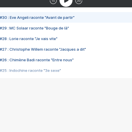
#30 : Eve Angeli raconte "Avant de partir"
#29 : MC Solaar raconte "Bouge de là"
28 : Lorie raconte "Je vais vite"
#27 : Christophe Willem raconte "Jacques a dit"
#26 : Chimène Badi raconte "Entre nous"
#25 : Indochine raconte "3e sexe"
#24 : Zaho raconte "C'est chelou"
#23 : Patrick Bruel raconte "Au café des délices"
#22 : Kyo raconte "Le chemin"
#21 : Nolwenn Leroy raconte "Cassé"
#20 : Patrick Hernandez raconte "Born to be alive"