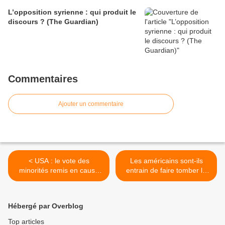
L’opposition syrienne : qui produit le
discours ? (The Guardian)
Commentaires
Ajouter un commentaire
< USA : le vote des
Les américains sont-ils
minorités remis en cause
entrain de faire tomber la
par une offensive
Zone Euro et l'Europe pour
Républicaine
masquer leur propre chute
? >
Hébergé par Overblog
Top articles