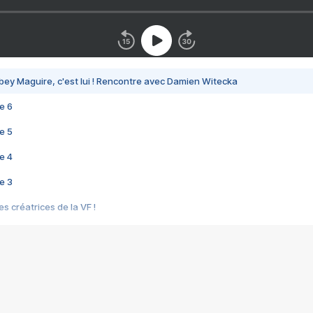
bey Maguire, c'est lui ! Rencontre avec Damien Witecka
e 6
e 5
e 4
e 3
s créatrices de la VF !
e 2
e 1
e Mektoub My Love arrive enfin ! Rencontre avec Shaïn Boumedine et Sal
i : après Toni en famille