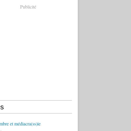
Publicité
s
mbre et médiacra(ss)ie