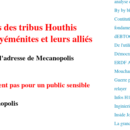
analyse 
By by b
Contitut
 des tribus Houthis
fondame
 yéménites et leurs alliés
dEBTO
De l'util
Démocra
l'adresse de Mecanopolis
ERDF A
Mouchar
Guerre p
nt pas pour un public sensible
relayer
Infos H
opolis
Inginier
Inside J
La gran