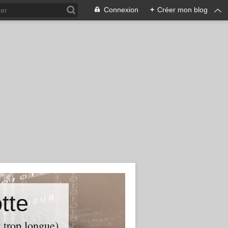
Connexion
+
Créer mon blog
tte
t trop longue)