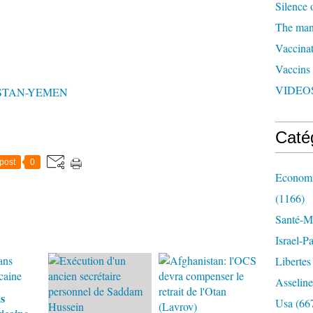
Silence 
The man 
Vaccinat
Vaccins
VIDEOS
STAN-YEMEN
Caté
post
0
Economi
(1166)
Santé-Mé
Israel-P
Libertes
Asseline
s
Usa
(66