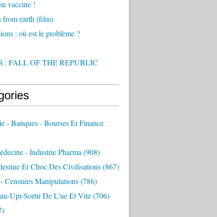
on vaccine !
from earth (film)
ions : où est le problème ?
 : FALL OF THE REPUBLIC
gories
e - Banques - Bourses Et Finance
decine - Industrie Pharma
(908)
alestine Et Choc Des Civilisations
(867)
 - Censures Manipulations
(786)
au-Upr-Sortir De L'ue Et Vite
(706)
7)