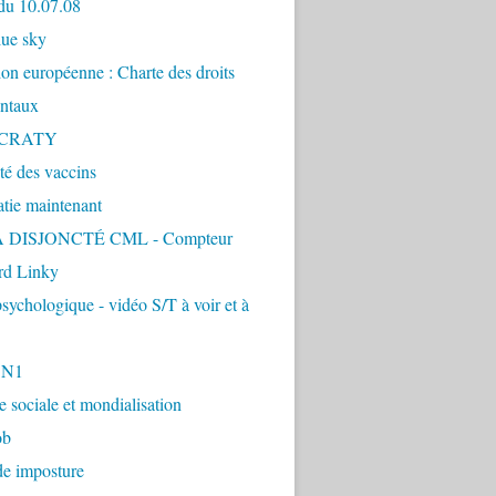
du 10.07.08
lue sky
ion européenne : Charte des droits
ntaux
CRATY
ité des vaccins
tie maintenant
 DISJONCTÉ CML - Compteur
d Linky
sychologique - vidéo S/T à voir et à
1N1
ie sociale et mondialisation
ob
de imposture