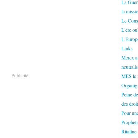
La Guer
la missi
Le Conse
L'ère ou
L'Europe
Links
Mercx av
neutralis
Publicité
MES le 
Organigr
Peine de
des droi
Pour une
Prophéti
Ritaline