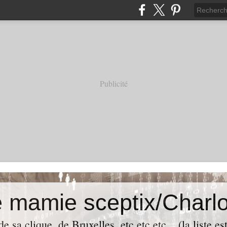
Publicité
e mamie sceptix/Charlo
e sa clique, de Bruxelles, etc etc etc... (la liste es