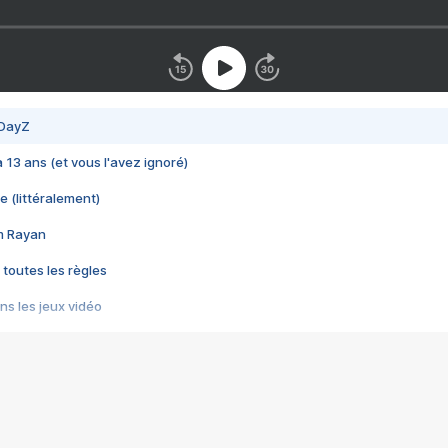
 DayZ
 a 13 ans (et vous l'avez ignoré)
e (littéralement)
im Rayan
 toutes les règles
s les jeux vidéo
us choquant de Rockstar ? - Le scandale BULLY
e plus moche de Steam
du RÊVE tourne au CAUCHEMAR