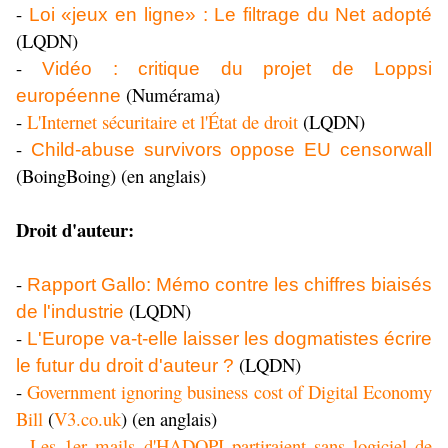
-
Loi «jeux en ligne» : Le filtrage du Net adopté
(LQDN)
-
Vidéo : critique du projet de Loppsi
(Numérama)
européenne
-
L'Internet sécuritaire et l'État de droit
(LQDN)
-
Child-abuse survivors oppose EU censorwall
(BoingBoing) (en anglais)
Droit d'auteur:
-
Rapport Gallo: Mémo contre les chiffres biaisés
(LQDN)
de l'industrie
-
L'Europe va-t-elle laisser les dogmatistes écrire
(LQDN)
le futur du droit d'auteur ?
-
Government ignoring business cost of Digital Economy
Bill
(
V3.co.uk
) (en anglais)
-
Les 1er mails d'HADOPI partiraient sans logiciel de