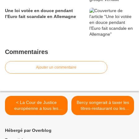
Une loi votée en douce pendant
l’Euro fait scandale en Allemagne
Commentaires
Ajouter un commentaire
< La Cour de Justice
Bercy songerait à taxer les
européenne a tous les
titres-restaurant ou les
droits y compris de
Chèques-Vacances >
permettre les atteintes aux
droits et libertés
Hébergé par Overblog
constitutionnels