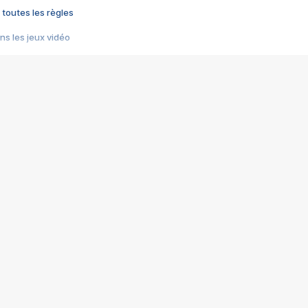
 toutes les règles
s les jeux vidéo
us choquant de Rockstar ? - Le scandale BULLY
e plus moche de Steam
du RÊVE tourne au CAUCHEMAR
pendant 8 heures
it… à tort
umiliés par un jeu vidéo
ire - Final Fantasy 8
ti un empire - Age of Empires
story DOFUS
tard, il crée l'un des pires jeux de tous les temps, MindsEye.