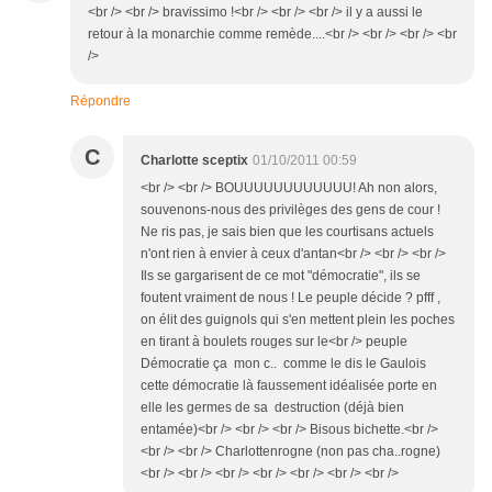
<br /> <br /> bravissimo !<br /> <br /> <br /> il y a aussi le
retour à la monarchie comme remède....<br /> <br /> <br /> <br
/>
Répondre
C
Charlotte sceptix
01/10/2011 00:59
<br /> <br /> BOUUUUUUUUUUUU! Ah non alors,
souvenons-nous des privilèges des gens de cour !
Ne ris pas, je sais bien que les courtisans actuels
n'ont rien à envier à ceux d'antan<br /> <br /> <br />
Ils se gargarisent de ce mot "démocratie", ils se
foutent vraiment de nous ! Le peuple décide ? pfff ,
on élit des guignols qui s'en mettent plein les poches
en tirant à boulets rouges sur le<br /> peuple
Démocratie ça mon c.. comme le dis le Gaulois
cette démocratie là faussement idéalisée porte en
elle les germes de sa destruction (déjà bien
entamée)<br /> <br /> <br /> Bisous bichette.<br />
<br /> <br /> Charlottenrogne (non pas cha..rogne)
<br /> <br /> <br /> <br /> <br /> <br /> <br />