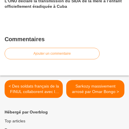
L’ONU déclare la transmission du SIDA de la mère à l’enfant
officiellement éradiquée à Cuba
Commentaires
Ajouter un commentaire
< Des soldats français de la
Sarkozy massivement
FINUL collaborent avec le
arrosé par Omar Bongo >
Mossad Par Al Manar Le
chef du parti Tawhid
libanais, Wiam Wahhab, a
Hébergé par Overblog
révélé l’expulsion de treize
soldats français de la
Top articles
FINUL au Sud Liban