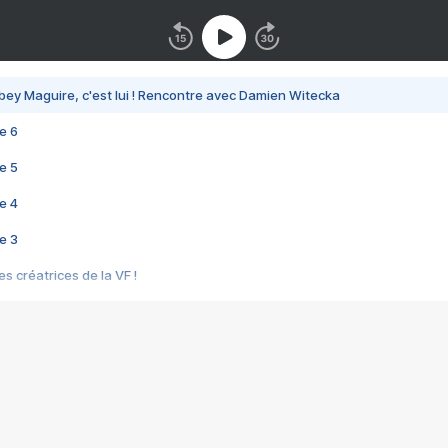
bey Maguire, c'est lui ! Rencontre avec Damien Witecka
e 6
e 5
e 4
e 3
s créatrices de la VF !
e 2
e 1
e Mektoub My Love arrive enfin ! Rencontre avec Shaïn Boumedine et Sal
i : après Toni en famille