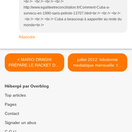
<br /> <br /> <br /> <br />
http://www.egaliteetreconciliation.fr/Comment-Cuba-a-
survecu-en-1990-sans-petrole-13707.html<br /> <br /> <br />
<br /> <br /> <br /> Cuba a beaucoup à aapporter au reste du
monde<br />
Répondre
< MARIO DRAGHI
juillet 2012: lobotomie
PRÉPARE LE RACKET DES
mediatique mensuelle: tgv
CONTRIBUABLES DES
antisémite, fourest etc
PAYS D'EUROPE ET LA
///BBK ACTUS.mpg >
QUASI-FAILLITE DE LA
Hébergé par Overblog
BCE... ..... MAIS LES
MARCHÉS SONT
Top articles
RASSURÉS POUR 72
Pages
HEURES !
Contact
Signaler un abus
C.G.U.