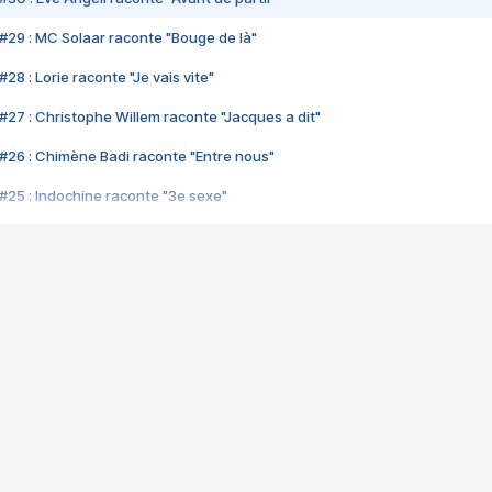
#29 : MC Solaar raconte "Bouge de là"
28 : Lorie raconte "Je vais vite"
#27 : Christophe Willem raconte "Jacques a dit"
#26 : Chimène Badi raconte "Entre nous"
#25 : Indochine raconte "3e sexe"
#24 : Zaho raconte "C'est chelou"
#23 : Patrick Bruel raconte "Au café des délices"
#22 : Kyo raconte "Le chemin"
#21 : Nolwenn Leroy raconte "Cassé"
#20 : Patrick Hernandez raconte "Born to be alive"
#19 : Lorie raconte "Près de moi"
#18 : Michael Jones raconte "A nos actes manqués" (avec Jean-Jacque