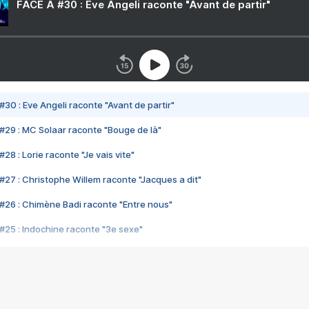
FACE A #30 : Eve Angeli raconte "Avant de partir"
#30 : Eve Angeli raconte "Avant de partir"
#29 : MC Solaar raconte "Bouge de là"
28 : Lorie raconte "Je vais vite"
#27 : Christophe Willem raconte "Jacques a dit"
#26 : Chimène Badi raconte "Entre nous"
#25 : Indochine raconte "3e sexe"
#24 : Zaho raconte "C'est chelou"
#23 : Patrick Bruel raconte "Au café des délices"
#22 : Kyo raconte "Le chemin"