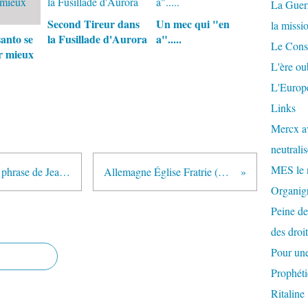
La Guer
Second Tireur dans
Un mec qui "en
la missi
nto se
la Fusillade d'Aurora
a".....
Le Conse
r mieux
L'ère ou
L'Europe
Links
Mercx av
neutralis
MES le 
Intervention du RAID. Une petite phrase de Jean-Jacques Urvoas vite regrettée
Allemagne Église Fratrie (Panagiotis Grigoriou)
Organigr
Peine de
des droi
Pour une
Prophéti
Ritaline