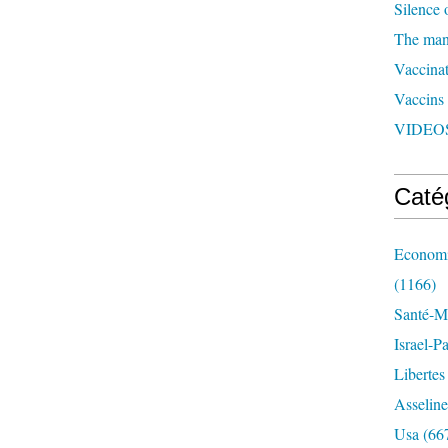
Silence 
The man 
Vaccinat
Vaccins
VIDEOS
Caté
Economi
(1166)
Santé-Mé
Israel-P
Libertes
Asseline
Usa
(66