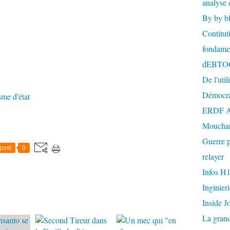
analyse 
By by b
Contitut
fondame
dEBTO
De l'util
Démocra
sme d'état
ERDF A
Mouchar
Guerre p
post
0
relayer
Infos H
Inginier
Inside J
La gran