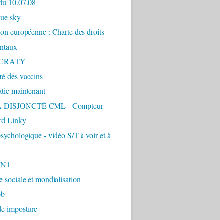
du 10.07.08
lue sky
ion européenne : Charte des droits
ntaux
CRATY
ité des vaccins
tie maintenant
 DISJONCTÉ CML - Compteur
d Linky
sychologique - vidéo S/T à voir et à
1N1
ie sociale et mondialisation
ob
de imposture