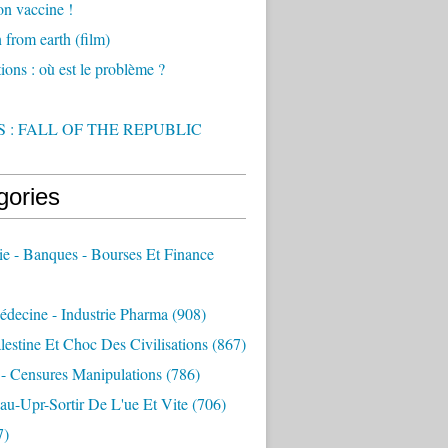
on vaccine !
from earth (film)
ions : où est le problème ?
 : FALL OF THE REPUBLIC
gories
e - Banques - Bourses Et Finance
decine - Industrie Pharma
(908)
alestine Et Choc Des Civilisations
(867)
 - Censures Manipulations
(786)
au-Upr-Sortir De L'ue Et Vite
(706)
7)