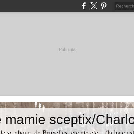
Publicité
e mamie sceptix/Charlo
e sa clique, de Bruxelles, etc etc etc... (la liste es