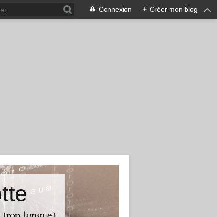
Connexion
+
Créer mon blog
tte
t trop longue)