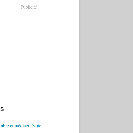
Publicité
s
mbre et médiacra(ss)ie