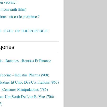
on vaccine !
from earth (film)
ions : où est le problème ?
 : FALL OF THE REPUBLIC
gories
e - Banques - Bourses Et Finance
decine - Industrie Pharma
(908)
alestine Et Choc Des Civilisations
(867)
 - Censures Manipulations
(786)
au-Upr-Sortir De L'ue Et Vite
(706)
7)