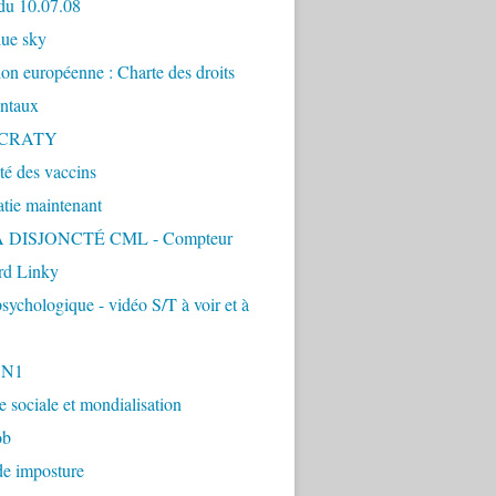
du 10.07.08
lue sky
ion européenne : Charte des droits
ntaux
CRATY
ité des vaccins
tie maintenant
 DISJONCTÉ CML - Compteur
d Linky
sychologique - vidéo S/T à voir et à
1N1
ie sociale et mondialisation
ob
de imposture