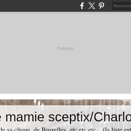
Publicité
e mamie sceptix/Charlo
e sa clique, de Bruxelles, etc etc etc... (la liste es