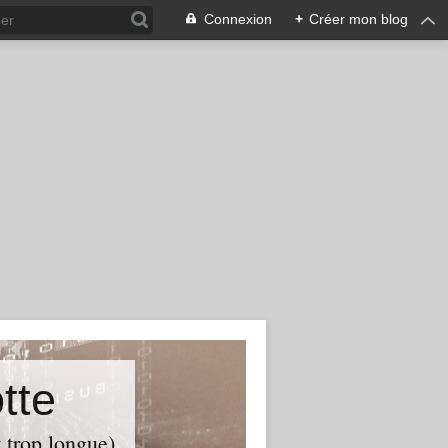
Connexion
+
Créer mon blog
tte
t trop longue)