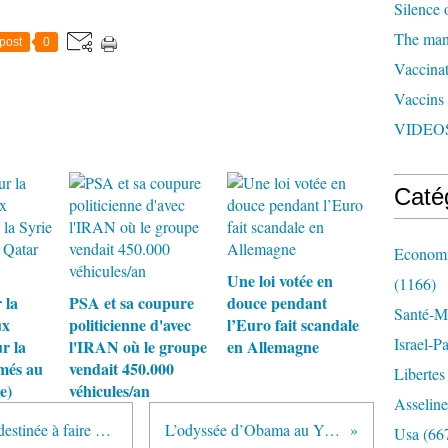
Silence 
The man 
post
0
Vaccinat
Vaccins
VIDEOS
Caté
Economi
Une loi votée en
(1166)
 la
PSA et sa coupure
douce pendant
Santé-Mé
ux
politicienne d'avec
l’Euro fait scandale
Israel-P
r la
l'IRAN où le groupe
en Allemagne
lmés au
vendait 450.000
Libertes
e)
véhicules/an
Asseline
La guerre contre le terrorisme est destinée à faire peur aux gens, pas à les protéger
L’odyssée d’Obama au Yémen vise la Chine
Usa
(66