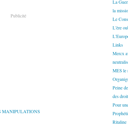
La Guer
la missi
Publicité
Le Conse
L'ère ou
L'Europe
Links
Mercx av
neutralis
MES le 
Organigr
Peine de
des droi
Pour une
S MANIPULATIONS
Prophéti
Ritaline