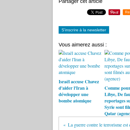
Partager cet article
Re
S'inscrire à la newsletter
Vous aimerez aussi :
Israël accuse Chavez
d'aider l'Iran à
Comme pour
développer une
Libye, De fa
bombe atomique
reportages su
Syrie sont fi
Qatar (agenc