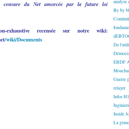
analyse 
la censure du Net amorcée par la future loi
By by b
Contitut
fondame
-exhaustive recensée sur notre wiki:
dEBTO
et
/wiki/Documents
De l'util
Démocra
ERDF A
Mouchar
Guerre p
relayer
Infos H
Inginier
Inside J
La gran