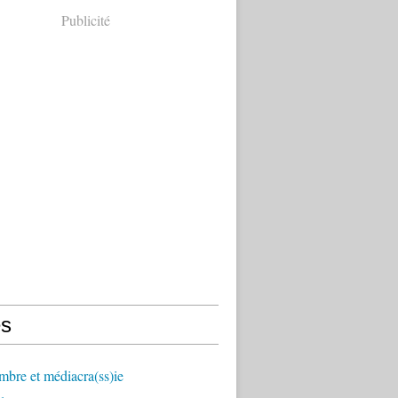
Publicité
s
mbre et médiacra(ss)ie