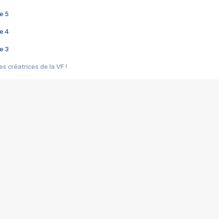
e 5
e 4
e 3
s créatrices de la VF !
e 2
e 1
e Mektoub My Love arrive enfin ! Rencontre avec Shaïn Boumedine et Sal
i : après Toni en famille
elle réalise le bouleversant Dites lui que je l'aime
ais ! Rencontre autour de Vie privée de Rebecca Zlotowski
 de Marguerite, Grave... Rencontre avec Ella Rumpf
 Les Rêveurs, un film intime sur la santé mentale