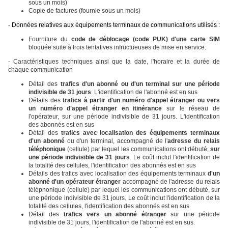
sous un mois)
Copie de factures (fournie sous un mois)
- Données relatives aux équipements terminaux de communications utilisés :
Fourniture du
code de déblocage (code PUK) d'une carte SIM
bloquée suite à trois tentatives infructueuses de mise en service.
- Caractéristiques techniques ainsi que la date, l'horaire et la durée de
chaque communication
Détail des
trafics d'un abonné ou d'un terminal sur une période
indivisible de 31 jours
. L'identification de l'abonné est en sus
Détails des
trafics à partir d'un numéro d'appel étranger ou vers
un numéro d'appel étranger
en itinérance
sur le réseau de
l'opérateur, sur une période indivisible de 31 jours. L'identification
des abonnés est en sus
Détail des
trafics avec localisation des équipements terminaux
d'un abonné
ou d'un terminal, accompagné de l'
adresse du relais
téléphonique
(cellule) par lequel les communications ont débuté,
sur
une période indivisible de 31 jours
. Le coût inclut l'identification de
la totalité des cellules, l'identification des abonnés est en sus
Détails des trafics avec localisation des équipements terminaux
d'un
abonné d'un opérateur étranger
accompagné de l'adresse du relais
téléphonique (cellule) par lequel les communications ont débuté, sur
une période indivisible de 31 jours. Le coût inclut l'identification de la
totalité des cellules, l'identification des abonnés est en sus
Détail des
trafics vers un abonné étranger
sur une période
indivisible de 31 jours, l'identification de l'abonné est en sus.