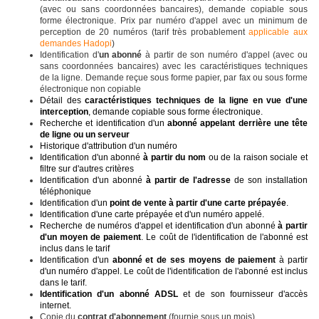
(avec ou sans coordonnées bancaires), demande copiable sous
forme électronique. Prix par numéro d'appel avec un minimum de
perception de 20 numéros (tarif très probablement
applicable aux
demandes Hadopi
)
Identification d'
un abonné
à partir de son numéro d'appel (avec ou
sans coordonnées bancaires) avec les caractéristiques techniques
de la ligne. Demande reçue sous forme papier, par fax ou sous forme
électronique non copiable
Détail des
caractéristiques techniques de la ligne en vue d'une
interception
, demande copiable sous forme électronique.
Recherche et identification d'un
abonné appelant derrière une tête
de ligne ou un serveur
Historique d'attribution d'un numéro
Identification d'un abonné
à partir du nom
ou de la raison sociale et
filtre sur d'autres critères
Identification d'un abonné
à partir de l'adresse
de son installation
téléphonique
Identification d'un
point de vente à partir d'une carte prépayée
.
Identification d'une carte prépayée et d'un numéro appelé.
Recherche de numéros d'appel et identification d'un abonné
à partir
d'un moyen de paiement
. Le coût de l'identification de l'abonné est
inclus dans le tarif
Identification d'un
abonné et de ses moyens de paiement
à partir
d'un numéro d'appel. Le coût de l'identification de l'abonné est inclus
dans le tarif.
Identification d'un abonné ADSL
et de son fournisseur d'accès
internet.
Copie du
contrat d'abonnement
(fournie sous un mois).