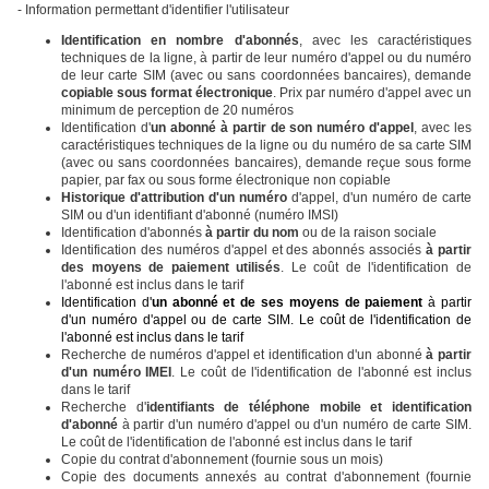
- Information permettant d'identifier l'utilisateur
Identification en nombre d'abonnés
, avec les caractéristiques
techniques de la ligne, à partir de leur numéro d'appel ou du numéro
de leur carte SIM (avec ou sans coordonnées bancaires), demande
copiable sous format électronique
. Prix par numéro d'appel avec un
minimum de perception de 20 numéros
Identification d'
un abonné à partir de son numéro d'appel
, avec les
caractéristiques techniques de la ligne ou du numéro de sa carte SIM
(avec ou sans coordonnées bancaires), demande reçue sous forme
papier, par fax ou sous forme électronique non copiable
Historique d'attribution d'un numéro
d'appel, d'un numéro de carte
SIM ou d'un identifiant d'abonné (numéro IMSI)
Identification d'abonnés
à partir du nom
ou de la raison sociale
Identification des numéros d'appel et des abonnés associés
à partir
des moyens de paiement utilisés
. Le coût de l'identification de
l'abonné est inclus dans le tarif
Identification d'
un abonné et de ses moyens de paiement
à partir
d'un numéro d'appel ou de carte SIM. Le coût de l'identification de
l'abonné est inclus dans le tarif
Recherche de numéros d'appel et identification d'un abonné
à partir
d'un numéro IMEI
. Le coût de l'identification de l'abonné est inclus
dans le tarif
Recherche d'
identifiants de téléphone mobile et identification
d'abonné
à partir d'un numéro d'appel ou d'un numéro de carte SIM.
Le coût de l'identification de l'abonné est inclus dans le tarif
Copie du contrat d'abonnement (fournie sous un mois)
Copie des documents annexés au contrat d'abonnement (fournie