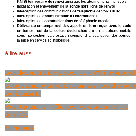
RNIS) temporaire de renvoi
ainsi que les abonnements mensuels
Installation et enlèvement de la
sonde hors ligne de renvoi
Interception des communications
de téléphonie de voix sur IP
Interception de
communication à l'international
.
Interception des
communications de téléphonie mobile
Délivrance en temps réel des appels émis et reçus avec le code
en temps réel de la cellule déclenchée
par un téléphone mobile
sous interception. La prestation comprend la localisation des bornes,
la mise en service et l'historique
à lire aussi
La police australienne sécurise le WiFi de la popul
Google attaqué en justice pour ses nouvelles règl
confidentialité
MegaUpload : un hébergeur veut supprimer les
données
Numérama