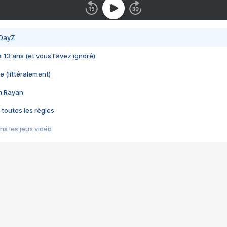
 DayZ
 a 13 ans (et vous l'avez ignoré)
e (littéralement)
im Rayan
 toutes les règles
s les jeux vidéo
us choquant de Rockstar ? - Le scandale BULLY
e plus moche de Steam
du RÊVE tourne au CAUCHEMAR
pendant 8 heures
it… à tort