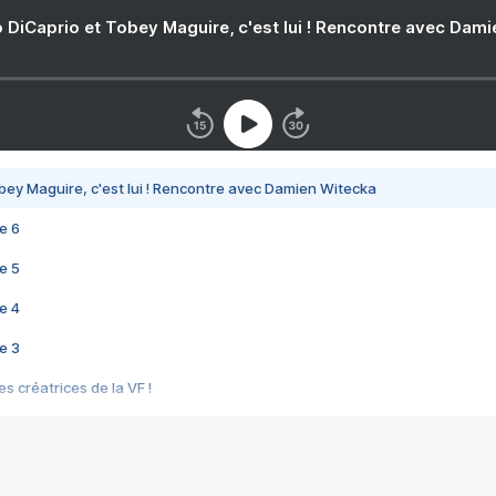
 DiCaprio et Tobey Maguire, c'est lui ! Rencontre avec Dam
bey Maguire, c'est lui ! Rencontre avec Damien Witecka
e 6
e 5
e 4
e 3
s créatrices de la VF !
e 2
e 1