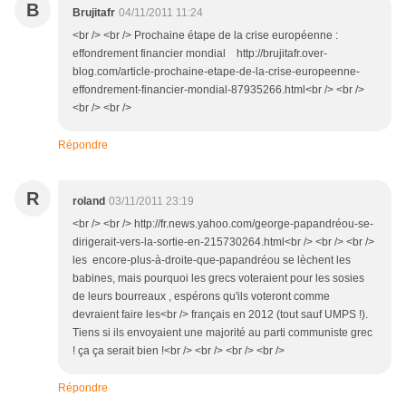
B
Brujitafr
04/11/2011 11:24
<br /> <br /> Prochaine étape de la crise européenne :
effondrement financier mondial http://brujitafr.over-
blog.com/article-prochaine-etape-de-la-crise-europeenne-
effondrement-financier-mondial-87935266.html<br /> <br />
<br /> <br />
Répondre
R
roland
03/11/2011 23:19
<br /> <br /> http://fr.news.yahoo.com/george-papandréou-se-
dirigerait-vers-la-sortie-en-215730264.html<br /> <br /> <br />
les encore-plus-à-droite-que-papandréou se lèchent les
babines, mais pourquoi les grecs voteraient pour les sosies
de leurs bourreaux , espérons qu'ils voteront comme
devraient faire les<br /> français en 2012 (tout sauf UMPS !).
Tiens si ils envoyaient une majorité au parti communiste grec
! ça ça serait bien !<br /> <br /> <br /> <br />
Répondre