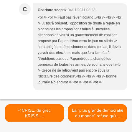
C
Charlotte sceptix
04/11/2011 08:23
<br /> <br /> Faut pas rêver Roland...<br /> <br /> <br
/> Jusqu'à présent, l'opposition de droite a rejeté en
bloc toutes les propositions faites à Bruxelles
attendons de voir si un gouvernement de coalition
proposé par Papandréou verra le jour ou s'il<br />
sera obligé de démissionner et dans ce cas, il devra
y avoir des élections, mais que fera l'armée ?
N'oublions pas que Papandréou a changé les
généraux de toutes les armes; Je souhaite que la<br
/> Grèce ne se retrouvent pas encore sous la
"dictature des colonels".<br /> <br /> <br /> bonne
journée Roland<br /> <br /> <br /> <br />
< CRISE, du grec
La "plus grande démocratie
KRISIS.....
du monde" refuse qu'un
condamné à mort prouve
son innocence ! Honte à