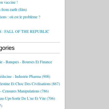
on vaccine !
from earth (film)
ions : où est le problème ?
 : FALL OF THE REPUBLIC
gories
e - Banques - Bourses Et Finance
decine - Industrie Pharma
(908)
alestine Et Choc Des Civilisations
(867)
 - Censures Manipulations
(786)
au-Upr-Sortir De L'ue Et Vite
(706)
7)