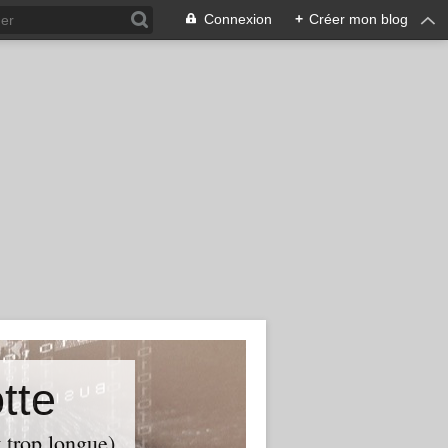
Connexion
+
Créer mon blog
tte
t trop longue)