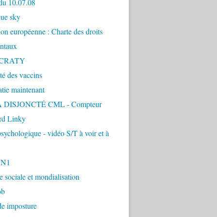
du 10.07.08
lue sky
ion européenne : Charte des droits
ntaux
CRATY
ité des vaccins
tie maintenant
 DISJONCTÉ CML - Compteur
d Linky
sychologique - vidéo S/T à voir et à
1N1
ie sociale et mondialisation
ob
de imposture