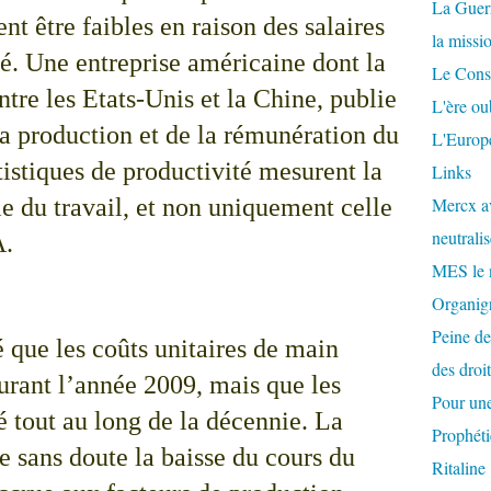
La Guer
nt être faibles en raison des salaires
la missi
sé. Une entreprise américaine dont la
Le Conse
ntre les Etats-Unis et la Chine, publie
L'ère ou
la production et de la rémunération du
L'Europe
tatistiques de productivité mesurent la
Links
le du travail, et non uniquement celle
Mercx av
neutralis
A.
MES le 
Organigr
Peine de
 que les coûts unitaires de main
des droi
urant l’année 2009, mais que les
Pour une
 tout au long de la décennie. La
Prophéti
te sans doute la baisse du cours du
Ritaline