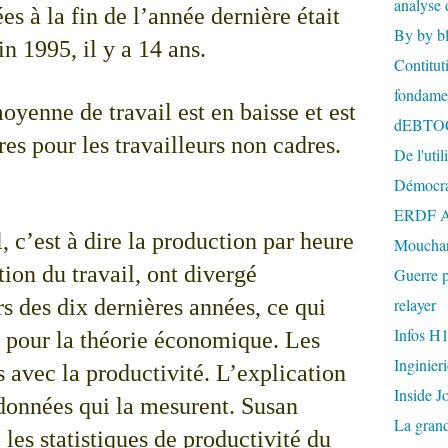
analyse 
s à la fin de l’année dernière était
By by b
fin 1995, il y a 14 ans.
Contitut
fondame
yenne de travail est en baisse et est
dEBTO
es pour les travailleurs non cadres.
De l'util
Démocra
ERDF A
, c’est à dire la production par heure
Mouchar
tion du travail, ont divergé
Guerre p
s des dix dernières années, ce qui
relayer
Infos H
 pour la théorie économique. Les
Inginier
 avec la productivité. L’explication
Inside J
 données qui la mesurent. Susan
La gran
es statistiques de productivité du