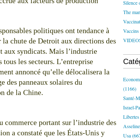
ccrue aux facteurs de production
Silence 
The man 
Vaccinat
sponsables politiques ont tendance à
Vaccins
r la chute de Detroit aux directions des
VIDEOS
t aux syndicats. Mais l’industrie
Caté
 tous les secteurs. L’entreprise
ent annoncé qu’elle délocalisera la
Economi
ge des panneaux solaires du
(1166)
on de la Chine.
Santé-Mé
Israel-P
Libertes
u commerce portant sur l’industrie des
Asseline
ion a constaté que les États-Unis y
Usa
(66