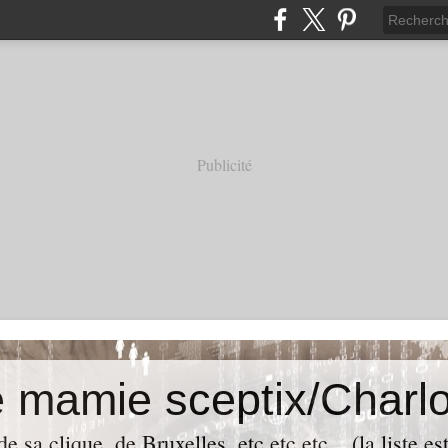
Publicité
e mamie sceptix/Charlo
e sa clique, de Bruxelles, etc etc etc... (la liste es