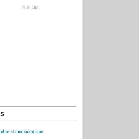
Publicité
s
mbre et médiacra(ss)ie