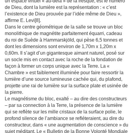
un espace virtuel « au-delà » de la fresque, est le numéro
de Dieu, dont la lumière est la représentation : « c’est
l’existence de Dieu prouvée par l’idée même de Dieu »,
affirme E. Levi[8].
Dans le centre géométrique de la salle se trouve un bloc
monolithique de magnétite parfaitement équarri, cadeau
du roi de Suède à Hammarskjöld, qui pèse 6,5 tonnes et
dont les dimensions sont environ de 1,70m x 1,20m x
0,60m. Il s’agit d’un gigantesque aimant naturel, posé sur
un socle mis en contact avec la roche de la fondation de
façon à former un corps unique avec la Terre. La «
Chambre » est faiblement illuminée pour faire ressortir la
lumière d’une source lumineuse cachée qui, du plafond,
projette une rai de lumière sur la surface plate et usinée de
la pierre.
Le magnétisme du bloc, exalté – au dire des constructeurs
– par sa connection à la Terre, la présence de la lumière
qui se reflète sur les mille cristaux de la surface polie, le
profond silence de l’ambiance se refléteraient, au dire du
constructeur, dans « une augmentation de conscience » du
sujet méditant. Le « Bulletin de la Bonne Volonté Mondiale