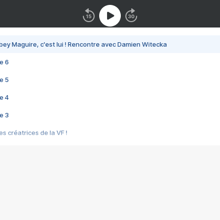
bey Maguire, c'est lui ! Rencontre avec Damien Witecka
e 6
e 5
e 4
e 3
s créatrices de la VF !
e 2
e 1
e Mektoub My Love arrive enfin ! Rencontre avec Shaïn Boumedine et Sal
i : après Toni en famille