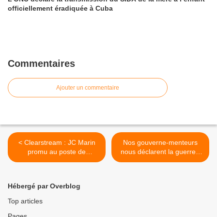
officiellement éradiquée à Cuba
Commentaires
Ajouter un commentaire
< Clearstream : JC Marin
Nos gouverne-menteurs
promu au poste de
nous déclarent la guerre -
procureur général de la
message de JJ Crevecoeur
cour d'appel de Paris...
>
Hébergé par Overblog
Top articles
Pages