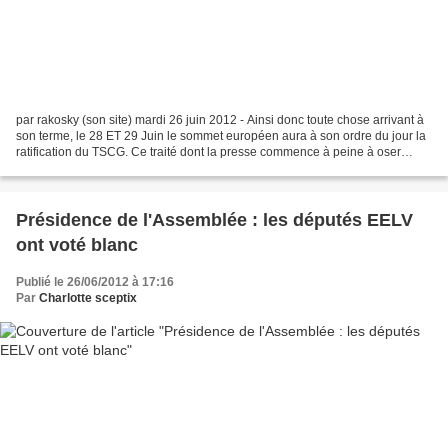
par rakosky (son site) mardi 26 juin 2012 - Ainsi donc toute chose arrivant à
son terme, le 28 ET 29 Juin le sommet européen aura à son ordre du jour la
ratification du TSCG. Ce traité dont la presse commence à peine à oser
évoquer le nom a fait l'objet...
Présidence de l'Assemblée : les députés EELV
ont voté blanc
Publié le 26/06/2012 à 17:16
Par
Charlotte sceptix