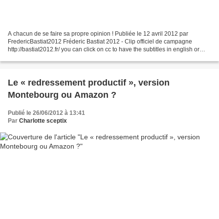
A chacun de se faire sa propre opinion ! Publiée le 12 avril 2012 par
FredericBastiat2012 Fréderic Bastiat 2012 - Clip officiel de campagne
http://bastiat2012.fr/ you can click on cc to have the subtitles in english or
spanish. Pour en savoir plus sur...
Le « redressement productif », version
Montebourg ou Amazon ?
Publié le 26/06/2012 à 13:41
Par
Charlotte sceptix