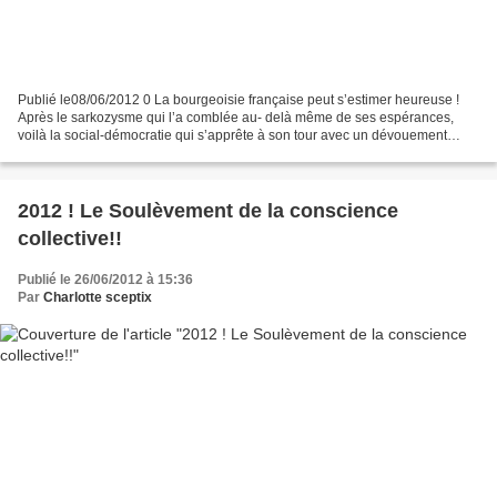
Publié le08/06/2012 0 La bourgeoisie française peut s’estimer heureuse !
Après le sarkozysme qui l’a comblée au- delà même de ses espérances,
voilà la social-démocratie qui s’apprête à son tour avec un dévouement
singulier à servir les mêmes maîtres....
2012 ! Le Soulèvement de la conscience
collective!!
Publié le 26/06/2012 à 15:36
Par
Charlotte sceptix