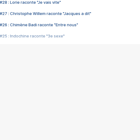
28 : Lorie raconte "Je vais vite"
#27 : Christophe Willem raconte "Jacques a dit"
#26 : Chimène Badi raconte "Entre nous"
#25 : Indochine raconte "3e sexe"
#24 : Zaho raconte "C'est chelou"
#23 : Patrick Bruel raconte "Au café des délices"
#22 : Kyo raconte "Le chemin"
#21 : Nolwenn Leroy raconte "Cassé"
#20 : Patrick Hernandez raconte "Born to be alive"
#19 : Lorie raconte "Près de moi"
#18 : Michael Jones raconte "A nos actes manqués" (avec Jean-Jacque
#17 : Khaled raconte "Aïcha"
#16 : Corneille raconte "Parce qu'on vient de loin"