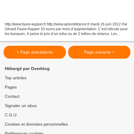
http://www.faure-kapper.fr http://www.aplombfrance.fr mardi 26 juin 2012 Par
Gérard Faure-Kapper 20 euros par mois d’augmentation. C’est ridicule pour
les banques. A peine le prix d’un refus ou de 2 lettres de relance. Les
smicards sont appréciés des...
< Page précédente
Page suivante >
Hébergé par Overblog
Top articles
Pages
Contact
Signaler un abus
C.G.U.
Cookies et données personnelles
Préférences cookies