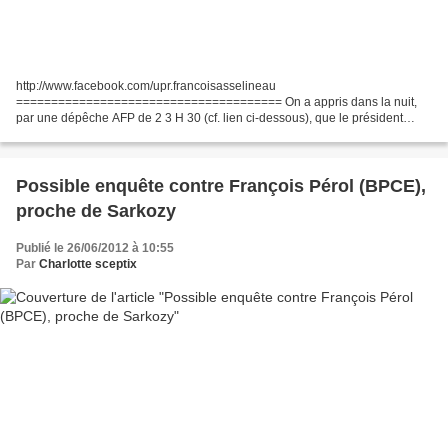
http://www.facebook.com/upr.francoisasselineau
====================================== On a appris dans la nuit,
par une dépêche AFP de 2 3 H 30 (cf. lien ci-dessous), que le président
américain Barack Obama venait tout juste d'appeler le nouveau Premier...
Possible enquête contre François Pérol (BPCE),
proche de Sarkozy
Publié le 26/06/2012 à 10:55
Par
Charlotte sceptix