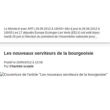
Le Monde.fr avec AFP | 26.06.2012 à 16h50 • Mis à jour le 26.06.2012 à
16h50 Les 17 députés Europe Ecologie-Les Verts (EELV) ont voté blanc
mardi 26 juin à l'élection du président de l'Assemblée nationale pour
protester contre le refus du PS de leur accorder...
Les nouveaux serviteurs de la bourgeoisie
Publié le 26/06/2012 à 15:58
Par
Charlotte sceptix