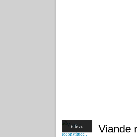
Viande r
6 févr.