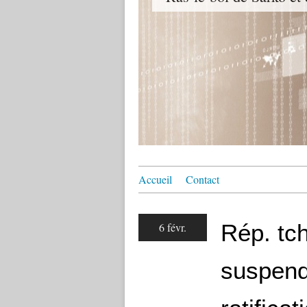
Accueil
Contact
Rép. tc
6 févr.
suspend