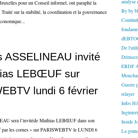
analyse 
Bruxelles pour un Conseil informel, ont paraphé la
By by b
 Traité sur la stabilité, la coordination et la gouvernance
Contitut
économique...
fondame
dEBTO
De l'util
s ASSELINEAU invité
Démocra
ERDF A
hias LEBŒUF sur
Mouchar
Guerre p
BTV lundi 6 février
relayer
Infos H
Inginier
AU sera l’invitéde Mathias LEBŒUF dans son
Inside J
f par les cornes » sur PARISWEBTV le LUNDI 6
La gran