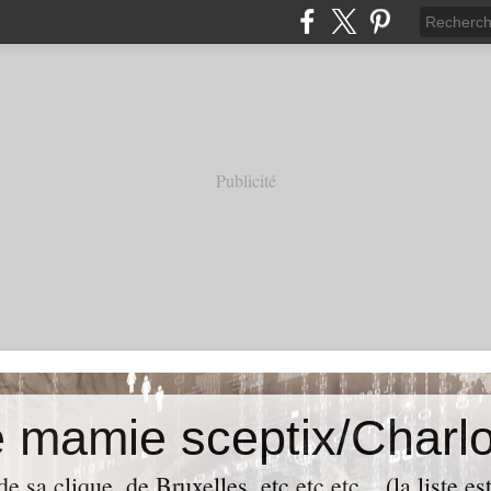
Publicité
e mamie sceptix/Charlo
e sa clique, de Bruxelles, etc etc etc... (la liste es