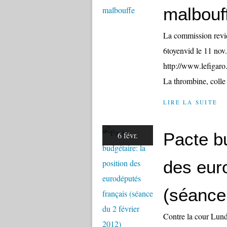
malbouf
La commission revie
6toyenvid le 11 nov
http://www.lefiga
La thrombine, colle
LIRE LA SUITE
Pacte bu
6 févr.
des eur
(séance 
Contre la cour Lund