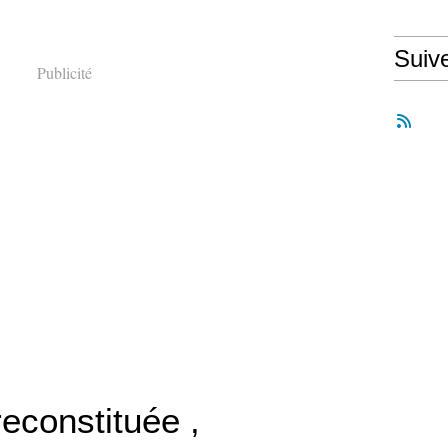
Suiv
Publicité
econstituée ,