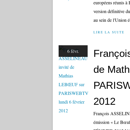
européens réunis à 
version définitive du
au sein de l'Union 
LIRE LA SUITE
Françoi
6 févr.
de Mat
PARISWE
2012
François ASSELINE
émission « Le Bœu