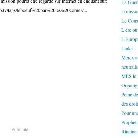
sion pourra être regardé sur Internet en cliquant sur:
La Guer
b.tv/tags/leboeuf%20par%20les%20cornes/...
la missi
Le Conse
L'ère ou
L'Europe
Links
Mercx av
neutralis
MES le 
Organigr
Peine de
des droi
Pour une
Prophéti
Publicité
Ritaline