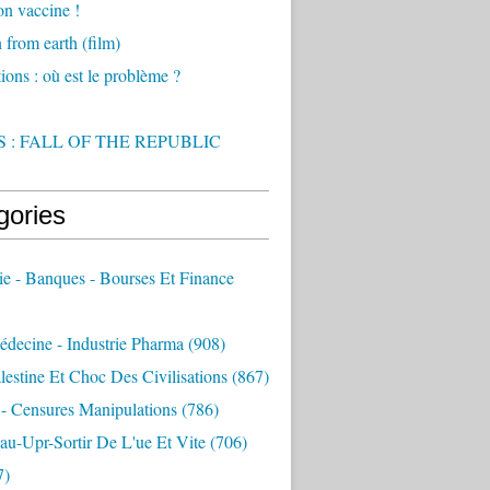
on vaccine !
from earth (film)
ions : où est le problème ?
 : FALL OF THE REPUBLIC
gories
e - Banques - Bourses Et Finance
decine - Industrie Pharma
(908)
alestine Et Choc Des Civilisations
(867)
 - Censures Manipulations
(786)
au-Upr-Sortir De L'ue Et Vite
(706)
7)