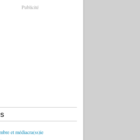
Publicité
s
mbre et médiacra(ss)ie