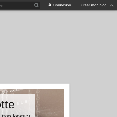
Connexion
+
Créer mon blog
tte
t trop longue)