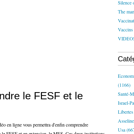
Silence 
The man 
Vaccinat
Vaccins
VIDEOS
Caté
Economi
(1166)
dre le FESF et le
Santé-Mé
Israel-P
Libertes
Asseline
déo en ligne vous permettra d'enfin comprendre
Usa
(66
le FESF et en extension, le MES. Ces deux institutions