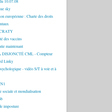
du 10.07.08
lue sky
ion européenne : Charte des droits
ntaux
CRATY
ité des vaccins
tie maintenant
 DISJONCTÉ CML - Compteur
d Linky
sychologique - vidéo S/T à voir et à
1N1
ie sociale et mondialisation
ob
de imposture