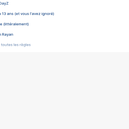
 DayZ
 a 13 ans (et vous l'avez ignoré)
e (littéralement)
im Rayan
 toutes les règles
s les jeux vidéo
us choquant de Rockstar ? - Le scandale BULLY
e plus moche de Steam
du RÊVE tourne au CAUCHEMAR
pendant 8 heures
it… à tort
umiliés par un jeu vidéo
ire - Final Fantasy 8