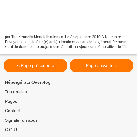
par Tim Kennelly Mondialisation.ca, Le 8 septembre 2010 À l'encontre
Envoyer cet article à un(e) ami(e) Imprimer cet article Le général Petraeus
vient de dénoncer le projet mettre à profit un «jour commémoratif» – le 11
septembre 2010 – «pour brûler le...
< Page précédente
Page suivante >
Hébergé par Overblog
Top articles
Pages
Contact
Signaler un abus
C.G.U.