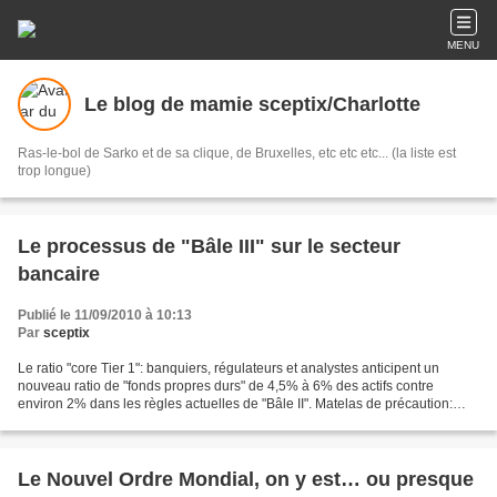
MENU
Le blog de mamie sceptix/Charlotte
Ras-le-bol de Sarko et de sa clique, de Bruxelles, etc etc etc... (la liste est
trop longue)
Le processus de "Bâle III" sur le secteur
bancaire
Publié le 11/09/2010 à 10:13
Par
sceptix
Le ratio "core Tier 1": banquiers, régulateurs et analystes anticipent un
nouveau ratio de "fonds propres durs" de 4,5% à 6% des actifs contre
environ 2% dans les règles actuelles de "Bâle II". Matelas de précaution:
cette réserve obligatoire de capitaux...
Le Nouvel Ordre Mondial, on y est… ou presque