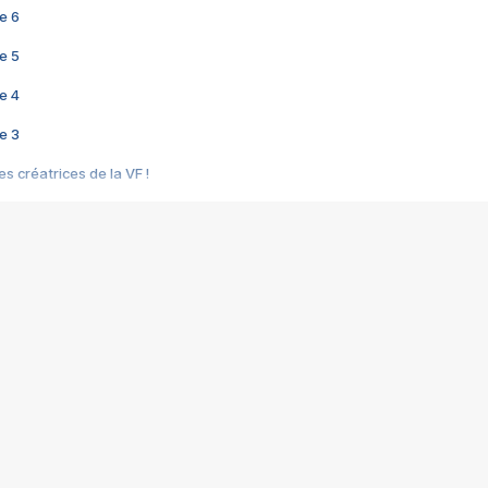
e 6
e 5
e 4
e 3
s créatrices de la VF !
e 2
e 1
e Mektoub My Love arrive enfin ! Rencontre avec Shaïn Boumedine et Sal
i : après Toni en famille
elle réalise le bouleversant Dites lui que je l'aime
ais ! Rencontre autour de Vie privée de Rebecca Zlotowski
 de Marguerite, Grave... Rencontre avec Ella Rumpf
 Les Rêveurs, un film intime sur la santé mentale