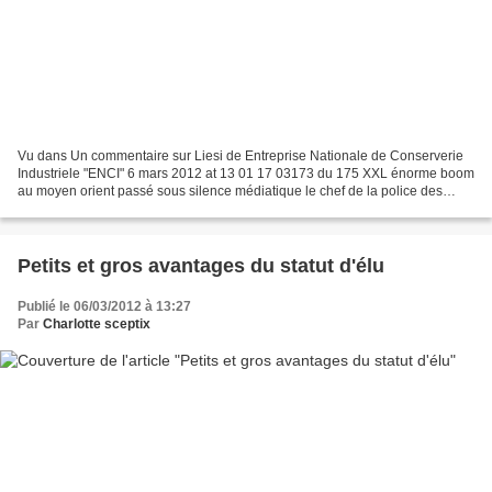
Vu dans Un commentaire sur Liesi de Entreprise Nationale de Conserverie
Industriele "ENCI" 6 mars 2012 at 13 01 17 03173 du 175 XXL énorme boom
au moyen orient passé sous silence médiatique le chef de la police des
Émirats Arabes Unis, le Général Dhahi...
Petits et gros avantages du statut d'élu
Publié le 06/03/2012 à 13:27
Par
Charlotte sceptix