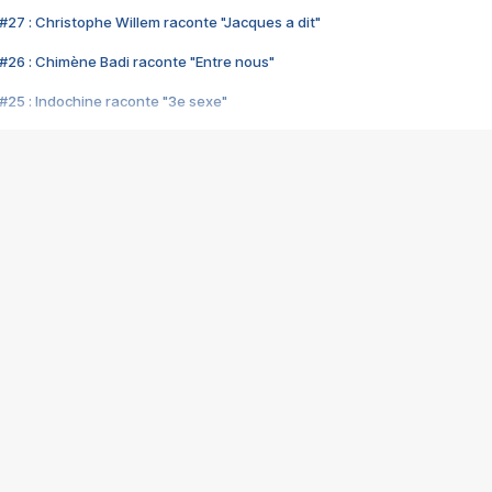
#27 : Christophe Willem raconte "Jacques a dit"
#26 : Chimène Badi raconte "Entre nous"
#25 : Indochine raconte "3e sexe"
#24 : Zaho raconte "C'est chelou"
#23 : Patrick Bruel raconte "Au café des délices"
#22 : Kyo raconte "Le chemin"
#21 : Nolwenn Leroy raconte "Cassé"
#20 : Patrick Hernandez raconte "Born to be alive"
#19 : Lorie raconte "Près de moi"
#18 : Michael Jones raconte "A nos actes manqués" (avec Jean-Jacque
#17 : Khaled raconte "Aïcha"
#16 : Corneille raconte "Parce qu'on vient de loin"