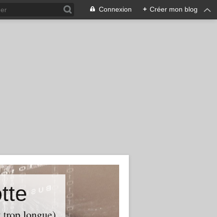
Connexion
+
Créer mon blog
tte
t trop longue)