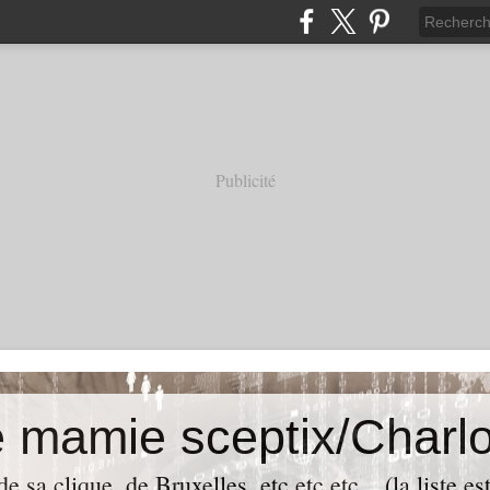
Publicité
e mamie sceptix/Charlo
e sa clique, de Bruxelles, etc etc etc... (la liste es