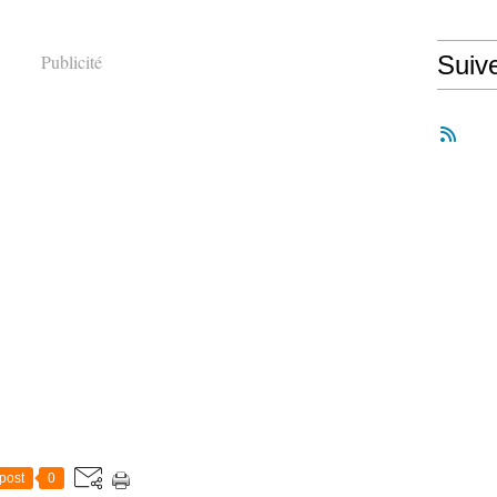
Publicité
Suiv
post
0