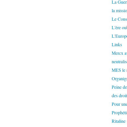
La Guer
la missi
Le Conse
L'ère ou
L'Europe
Links
Mercx av
neutralis
MES le 
Organigr
Peine de
des droi
Pour une
Prophéti
Ritaline