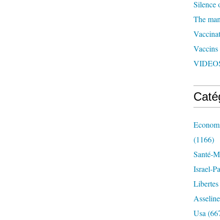
Silence 
The man 
Vaccinat
Vaccins
VIDEOS
Caté
Economi
(1166)
Santé-Mé
Israel-P
Libertes
Asseline
Usa
(66