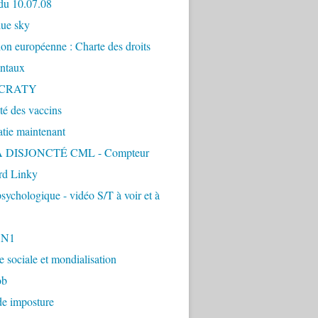
du 10.07.08
lue sky
ion européenne : Charte des droits
ntaux
CRATY
ité des vaccins
tie maintenant
 DISJONCTÉ CML - Compteur
d Linky
sychologique - vidéo S/T à voir et à
1N1
ie sociale et mondialisation
ob
de imposture