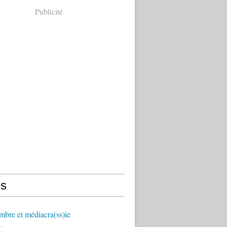
Publicité
s
mbre et médiacra(ss)ie