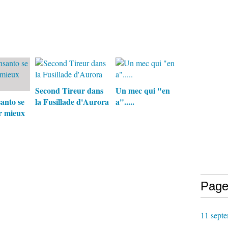
Second Tireur dans
Un mec qui "en
nto se
la Fusillade d'Aurora
a".....
r mieux
Page
11 septe