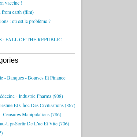
on vaccine !
from earth (film)
ions : où est le problème ?
 : FALL OF THE REPUBLIC
gories
e - Banques - Bourses Et Finance
decine - Industrie Pharma
(908)
alestine Et Choc Des Civilisations
(867)
 - Censures Manipulations
(786)
au-Upr-Sortir De L'ue Et Vite
(706)
7)