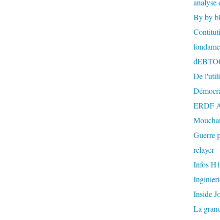
analyse 
By by b
Contitut
fondame
dEBTO
De l'util
Démocra
ERDF A
Mouchar
Guerre p
relayer
Infos H
Inginier
Inside J
La gran