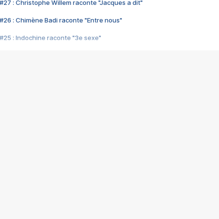
#27 : Christophe Willem raconte "Jacques a dit"
#26 : Chimène Badi raconte "Entre nous"
#25 : Indochine raconte "3e sexe"
#24 : Zaho raconte "C'est chelou"
#23 : Patrick Bruel raconte "Au café des délices"
#22 : Kyo raconte "Le chemin"
#21 : Nolwenn Leroy raconte "Cassé"
#20 : Patrick Hernandez raconte "Born to be alive"
#19 : Lorie raconte "Près de moi"
#18 : Michael Jones raconte "A nos actes manqués" (avec Jean-Jacque
#17 : Khaled raconte "Aïcha"
#16 : Corneille raconte "Parce qu'on vient de loin"
#15 : Indochine raconte "L'aventurier"