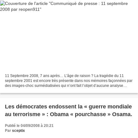
11 Septembre 2008, 7 ans après… L’âge de raison ? La tragédie du 11
septembre 2001 est encore très présente dans nos mémoires façonnées par
des images-choc surmédiatisées qui n’ont fait l’objet d’aucune analyse
objective ni contre-enquête sérieuse et...
Les démocrates endossent la « guerre mondiale
au terrorisme » : Obama « pourchasse » Osama.
Publié le 04/09/2008 à 20:21
Par
sceptix