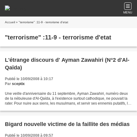
MENU
Accueil
» "terrorisme" :11-9 - terrorisme d'etat
"terrorisme" :11-9 - terrorisme d'etat
L'étrange discours d' Ayman Zawahiri (N°2 d'Al-
Qaïda)
Publié le 10/09/2008 à 10:17
Par
sceptix
Une veille d'anniversaire du 11 septembre, Ayman Zawahiri, numéro deux
de la nébuleuse d'Al-Qaïda, à l'existence surtout cathodique, ne pouvait la
rater. Pour nuire aux siens, les musulmans, et servir ses ennemis putatifs, les
Américains. Dans une vidéo...
Bigard nouvelle victime de la faillite des médias
Publié le 10/09/2008 à 09:57