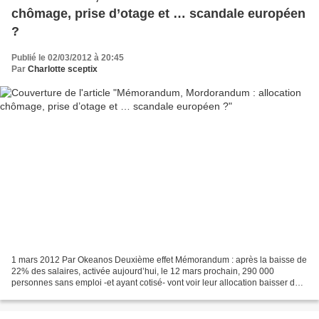
chômage, prise d’otage et … scandale européen
?
Publié le 02/03/2012 à 20:45
Par
Charlotte sceptix
1 mars 2012 Par Okeanos Deuxième effet Mémorandum : après la baisse de
22% des salaires, activée aujourd’hui, le 12 mars prochain, 290 000
personnes sans emploi -et ayant cotisé- vont voir leur allocation baisser de
22% pour arriver à un montant ridicule...