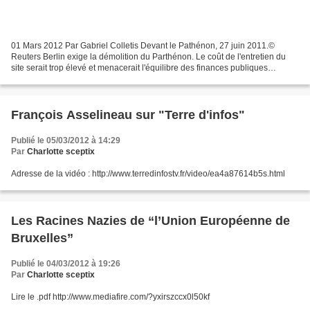
01 Mars 2012 Par Gabriel Colletis Devant le Pathénon, 27 juin 2011.©
Reuters Berlin exige la démolition du Parthénon. Le coût de l'entretien du
site serait trop élevé et menacerait l'équilibre des finances publiques
grecques. Non entretenu, le temple...
François Asselineau sur "Terre d'infos"
Publié le 05/03/2012 à 14:29
Par
Charlotte sceptix
Adresse de la vidéo : http://www.terredinfostv.fr/video/ea4a87614b5s.html
Les Racines Nazies de “l’Union Européenne de
Bruxelles”
Publié le 04/03/2012 à 19:26
Par
Charlotte sceptix
Lire le .pdf http://www.mediafire.com/?yxirszccx0l50kf