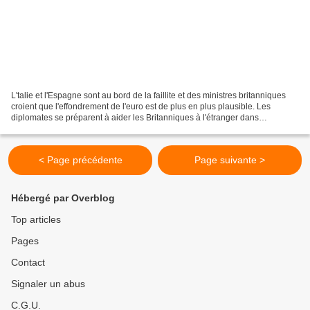
L'talie et l'Espagne sont au bord de la faillite et des ministres britanniques
croient que l'effondrement de l'euro est de plus en plus plausible. Les
diplomates se préparent à aider les Britanniques à l'étranger dans
l'éventualité d'un effondrement bancaire...
< Page précédente
Page suivante >
Hébergé par Overblog
Top articles
Pages
Contact
Signaler un abus
C.G.U.