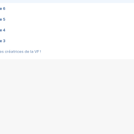
e 6
e 5
e 4
e 3
s créatrices de la VF !
e 2
e 1
e Mektoub My Love arrive enfin ! Rencontre avec Shaïn Boumedine et Sal
i : après Toni en famille
elle réalise le bouleversant Dites lui que je l'aime
ais ! Rencontre autour de Vie privée de Rebecca Zlotowski
 de Marguerite, Grave... Rencontre avec Ella Rumpf