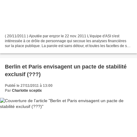
( 20/11/2011 ) Ajoutée par erqzor le 22 nov. 2011 L'équipe d'ASI s'est
intéressée à ce drôle de personnage qui secoue les analyses financières
sur la place publique. La parole est sans détour, et toutes les facettes de son
métier ainsi que les événements...
Berlin et Paris envisagent un pacte de stabilité
exclusif (???)
Publié le 27/11/2011 à 13:00
Par
Charlotte sceptix