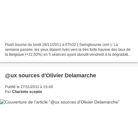
Flash bourse du lundi 28/11/2011 à 07h32 ( Swingbourse.com )- La
semaine passée, les yeux étaient rivés vers la très forte hausse des taux de
la Belgique (+22,50%) en 5 séances ayant aboutit vendredi à la dégradation
de la note souveraine Belge d'un cran...
@ux sources d'Olivier Delamarche
Publié le 27/11/2011 à 15:49
Par
Charlotte sceptix